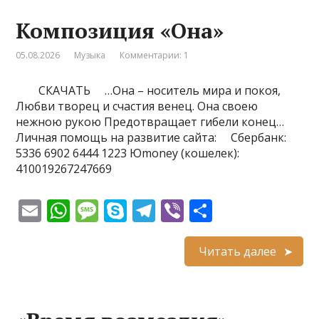
A
g
e
a
а
Композиция «Она»
p
e
m
в
p
и
05.08.2026
Музыка
Комментарии: 1
т
СКАЧАТЬ …Она – носитель мира и покоя,
ь
Любви творец и счастия венец. Она своею
нежною рукою Предотвращает гибели конец…
Личная помощь на развитие сайта: Сбербанк:
5336 6902 6444 1223 Юmoney (кошелек):
410019267247669
E
W
M
S
T
Vi
О
m
h
e
k
el
b
т
ai
at
ss
y
e
er
п
Читать далее
l
s
a
p
gr
р
A
g
e
a
а