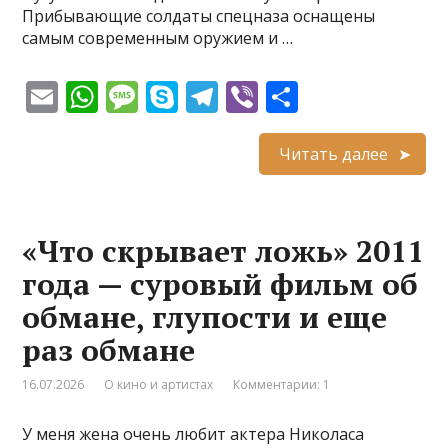
Прибывающие солдаты спецназа оснащены
самым современным оружием и …
E
W
M
S
T
Vi
О
m
h
e
k
el
b
т
ai
at
ss
y
e
er
п
Читать далее
l
s
a
p
gr
р
A
g
e
a
а
«Что скрывает ложь» 2011
p
e
m
в
года — суровый фильм об
p
и
обмане, глупости и еще
т
раз обмане
ь
16.07.2026
О кино и артистах
Комментарии: 1
У меня жена очень любит актера Николаса