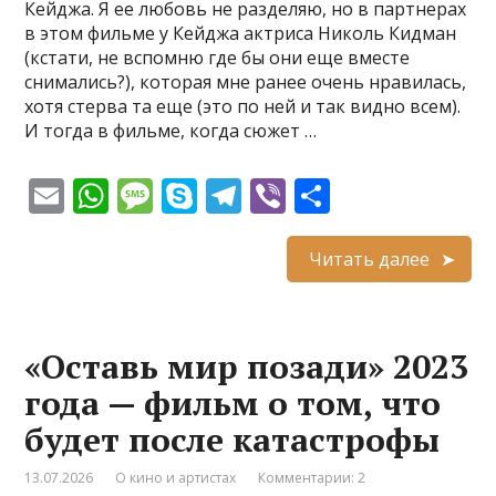
Кейджа. Я ее любовь не разделяю, но в партнерах
в этом фильме у Кейджа актриса Николь Кидман
(кстати, не вспомню где бы они еще вместе
снимались?), которая мне ранее очень нравилась,
хотя стерва та еще (это по ней и так видно всем).
И тогда в фильме, когда сюжет …
E
W
M
S
T
Vi
О
m
h
e
k
el
b
т
ai
at
ss
y
e
er
п
Читать далее
l
s
a
p
gr
р
A
g
e
a
а
«Оставь мир позади» 2023
p
e
m
в
года — фильм о том, что
p
и
будет после катастрофы
т
ь
13.07.2026
О кино и артистах
Комментарии: 2