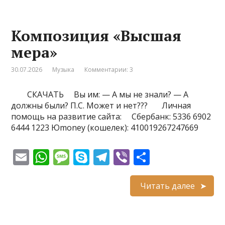
l
s
a
p
gr
р
A
g
e
a
а
Композиция «Высшая
p
e
m
в
мера»
p
и
т
30.07.2026
Музыка
Комментарии: 3
ь
СКАЧАТЬ Вы им: — А мы не знали? — А
должны были? П.С. Может и нет??? Личная
помощь на развитие сайта: Сбербанк: 5336 6902
6444 1223 Юmoney (кошелек): 410019267247669
E
W
M
S
T
Vi
О
m
h
e
k
el
b
т
ai
at
ss
y
e
er
п
Читать далее
l
s
a
p
gr
р
A
g
e
a
а