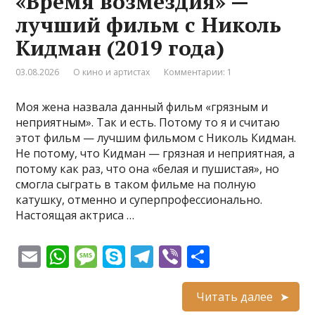
«Время возмездия» —
p
e
m
в
лучший фильм с Николь
p
и
Кидман (2019 года)
т
ь
03.08.2026
О кино и артистах
Комментарии: 1
Моя жена назвала данный фильм «грязным и
неприятным». Так и есть. Потому то я и считаю
этот фильм — лучшим фильмом с Николь Кидман.
Не потому, что Кидман — грязная и неприятная, а
потому как раз, что она «белая и пушистая», но
смогла сыграть в таком фильме на полную
катушку, отменно и суперпрофессионально.
Настоящая актриса …
E
W
M
S
T
Vi
О
m
h
e
k
el
b
т
ai
at
ss
y
e
er
п
Читать далее