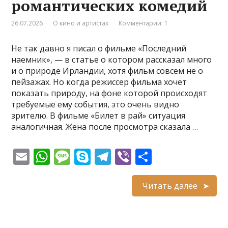
романтических комедий
т
ь
26.07.2026
О кино и артистах
Комментарии: 1
Не так давно я писал о фильме «Последний
наемник», — в статье о котором рассказал много
и о природе Ирландии, хотя фильм совсем не о
пейзажах. Но когда режиссер фильма хочет
показать природу, на фоне которой происходят
требуемые ему события, это очень видно
зрителю. В фильме «Билет в рай» ситуация
аналогичная. Жена после просмотра сказала …
E
W
M
S
T
Vi
О
m
h
e
k
el
b
т
ai
at
ss
y
e
er
п
Читать далее
l
s
a
p
gr
р
A
g
e
a
а