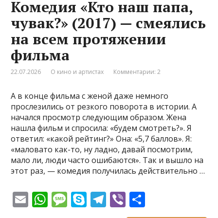
Комедия «Кто наш папа,
p
e
m
в
чувак?» (2017) — смеялись
p
и
на всем протяжении
т
фильма
ь
22.07.2026
О кино и артистах
Комментарии: 2
А в конце фильма с женой даже немного
прослезились от резкого поворота в истории. А
начался просмотр следующим образом. Жена
нашла фильм и спросила: «будем смотреть?». Я
ответил: «какой рейтинг?» Она: «5,7 баллов». Я:
«маловато как-то, ну ладно, давай посмотрим,
мало ли, люди часто ошибаются». Так и вышло на
этот раз, — комедия получилась действительно …
E
W
M
S
T
Vi
О
m
h
e
k
el
b
т