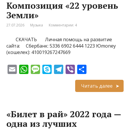
Композиция «22 уровень
p
e
m
в
Земли»
p
и
т
27.07.2026
Музыка
Комментарии: 4
ь
СКАЧАТЬ Личная помощь на развитие
сайта: Сбербанк: 5336 6902 6444 1223 Юmoney
(кошелек): 410019267247669
E
W
M
S
T
Vi
О
m
h
e
k
el
b
т
ai
at
ss
y
e
er
п
Читать далее
l
s
a
p
gr
р
A
g
e
a
а
«Билет в рай» 2022 года —
p
e
m
в
одна из лучших
p
и