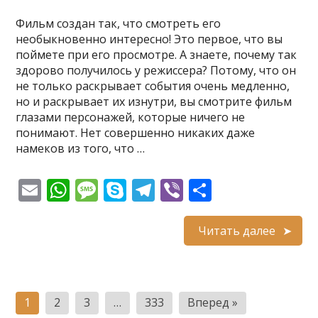
Фильм создан так, что смотреть его
необыкновенно интересно! Это первое, что вы
поймете при его просмотре. А знаете, почему так
здорово получилось у режиссера? Потому, что он
не только раскрывает события очень медленно,
но и раскрывает их изнутри, вы смотрите фильм
глазами персонажей, которые ничего не
понимают. Нет совершенно никаких даже
намеков из того, что …
E
W
M
S
T
Vi
О
m
h
e
k
el
b
т
ai
at
ss
y
e
er
п
Читать далее
l
s
a
p
gr
р
A
g
e
a
а
Пагинация
p
e
m
в
1
2
3
…
333
Вперед »