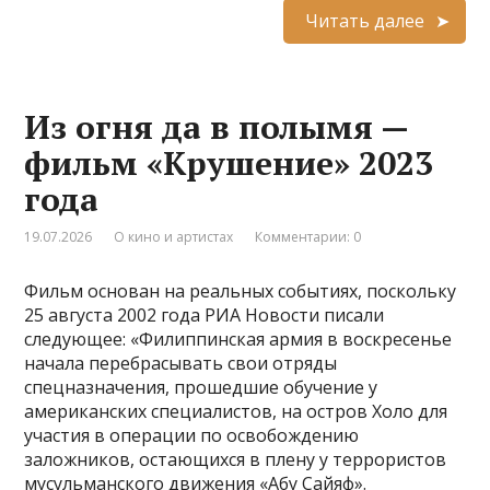
ai
at
ss
y
e
er
п
Читать далее
l
s
a
p
gr
р
A
g
e
a
а
Из огня да в полымя —
p
e
m
в
фильм «Крушение» 2023
p
и
года
т
ь
19.07.2026
О кино и артистах
Комментарии: 0
Фильм основан на реальных событиях, поскольку
25 августа 2002 года РИА Новости писали
следующее: «Филиппинская армия в воскресенье
начала перебрасывать свои отряды
спецназначения, прошедшие обучение у
американских специалистов, на остров Холо для
участия в операции по освобождению
заложников, остающихся в плену у террористов
мусульманского движения «Абу Сайяф».