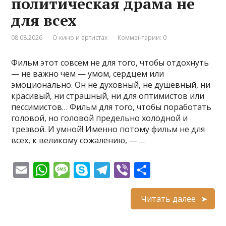
политическая драма не
для всех
08.08.2026
О кино и артистах
Комментарии: 0
Фильм этот совсем не для того, чтобы отдохнуть
— не важно чем — умом, сердцем или
эмоционально. Он не духовный, не душевный, ни
красивый, ни страшный, ни для оптимистов или
пессимистов… Фильм для того, чтобы поработать
головой, но головой предельно холодной и
трезвой. И умной! Именно потому фильм не для
всех, к великому сожалению, — …
E
W
M
S
T
Vi
О
m
h
e
k
el
b
т
ai
at
ss
y
e
er
п
Читать далее
l
s
a
p
gr
р