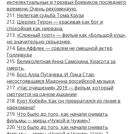
интелектуальных и трезвых боевиков последнего
времени. Очень рекомендую.
211.
Нелегкая судьба Тома Круза
212.
Шерлиз Терон — красивая как бог и
спокойная как нирвана.
213.
«Слоеный торт» — фильм как «Большой куш»,
но значительно серьезнее.
214.
Бен Аффлек — совсем не смешной актер
Голливуда
215.
Великолепная Анна Самохина. Красота за
смерть.
216.
Босс Алла Пугачева. И Лика Стар,
несостоявшаяся Мадонна российской музыки.
217.
«Час очищения» 2019 — фильм, который
смотрится на одном дыхании
218.
Курт Кобейн. Как он превратился из гения в
наркомана?
219.
Что было до того, как начали снимать
фильмы — миры «Чужой и Чужие»?
220.
Что было до того, как начали снимать
фильмы — миры «Чужой и Чужие». Часть 2