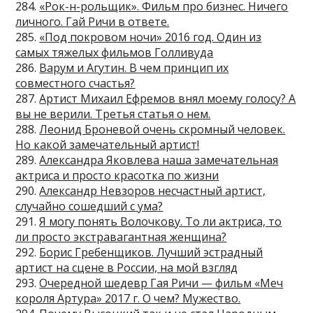
284.
«Рок-н-рольщик». Фильм про бизнес. Ничего
личного. Гай Ричи в ответе.
285.
«Под покровом ночи» 2016 год. Один из
самых тяжелых фильмов Голливуда
286.
Варум и Агутин. В чем принцип их
совместного счастья?
287.
Артист Михаил Ефремов внял моему голосу? А
вы не верили. Третья статья о нем.
288.
Леонид Броневой очень скромный человек.
Но какой замечательный артист!
289.
Александра Яковлева наша замечательная
актриса и просто красотка по жизни
290.
Александр Невзоров несчастный артист,
случайно сошедший с ума?
291.
Я могу понять Волочкову. То ли актриса, то
ли просто экстравагантная женщина?
292.
Борис Гребенщиков. Лучший эстрадный
артист на сцене в России, на мой взгляд
293.
Очередной шедевр Гая Ричи — фильм «Меч
короля Артура» 2017 г. О чем? Мужество.