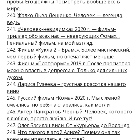
пробы. Его должны посмотреть вообще все в
мире.
240.
Жалко Льва Лещенко. Человек — легенда
ведь.
241.
«Человек-невидимка» 2020 г. — фильм-
триллер обо всех нас — неверующих Фомах…
Гениальный фильм, на мой взгляд.
242.
Фильм «Кукла 2 – Брамс». Более мистический,
чем первый фильм, но впечатляет меньше.
243.
Фильм «Платформа» 2019 г. После просмотра
можно впасть в депрессию. Только для сильных
духом.
244.
Лариса Гузеева – грустная красотка нашего
кино
245.
Русский фильм «Кома» 2020 г. Мы с женой
смеялись, но ребята старались, как могли.
246.
Актер Панкратов-Черный. Человек, которого
я люблю, просто люблю. И все тут!
247.
Олег Басилашвили. От «Курьера» до Воланда
248.
Что такого в этой Алисе? Почему она так
всем нам нравилась в детстве?