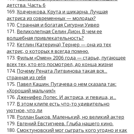
детства. Часть 6
169.
Ходченкова. Крута и шикарна. Лучшая
актриса из современных — молодых?
170.
Странная и богатая Сигурни Уивер
171.
Великолепная Селин Дион. В чем ее
волшебная привлекательность?
172.
Кетлин (Катерина) Тернер — она из тех
актрис, о которых я всегда помню.
173.
Фильм «Омен» 2006 года — старье, пугающее
всех тех, кто его посмотрел, до конца жизни
174.
Почему Рената Литвинова такая вся…
странная из себя
175.
Павел Кашин. Пугачева о нем сказала так:
«Хороший мальчик!»
176.
Дженифер Лопес. И актриса, и певица, и…
177.
В этом клипе есть что-то удивительно
уютное, что ли
178.
Роллан Быков. Маленький, но великий актер
179.
Евгений Евстигнеев. Глыба нашего кино.
180.
Смоктуновский мог сыграть кого угодно и как