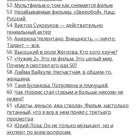
52.
Мультфильм о том как снимается фильм
53.
Незабываемые фильмы. «Зверобой». Наш.
Русский.
54.
Виктор Сухоруков — действительно
гениальный актер
55.
Андрюха Челентано. Внешность — ничто.
Талант — все.
56.
Высоцкий в роли Жеглова. Кто кого круче?
57.
«Чужие 2». Это не фильм. Это целый мир.
Почему я смотрел его раз 50?
58.
Лайма Вайкуле. Несчастная, в общем-то,
женщина.
59.
Таня Буланова. Популярна и плачущей.
60.
Чак Норрис стал старым и больше никому не
нужен?
61.
«Карты, деньги, два ствола». Фильм, настолько
путанный, что я все в нем понял с третьего
просмотра
62.
Юрий Лоза. Он не только музыкант, но и
эксперт по всем вопросам.