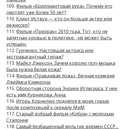
109.
Фильм «Бриллиантовая рука». Почему его
смотрят уже более 50 лет?
110.
Клинт Иствуд — кто он больше актер или
режиссер?
111.
Фильм «Призрак» 2010 года. Тот, кто не
запятнан кровью в политике, -не может быть
успешен.
112.
Гурченко. Настоящая актриса или
экстравагантный типаж?
113.
Майкл Джексон. Зачем королю поп-музыка
была нужна белая кожа?
114.
Фильм «Правдивая ложь». Вечная комедия
Джеймса Кэмерона
115.
Оборотная сторона Энрике Иглесиаса. У нее
есть имя Курникова. Анна.
116.
Игорь Корнелюк поднялся в моих глазах
после композиций к сериалу МиМ
117.
Старый добрый фильм «Кобра» с молодым
Сталонне
118.
Самый безбашенный мультик времен СССР…