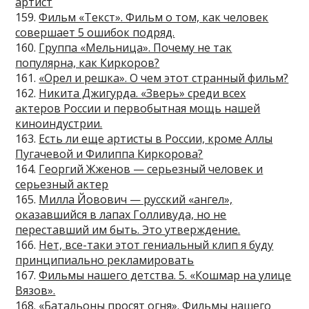
артист
159.
Фильм «Текст». Фильм о том, как человек
совершает 5 ошибок подряд.
160.
Группа «Мельница». Почему не так
популярна, как Киркоров?
161.
«Орел и решка». О чем этот странный фильм?
162.
Никита Джигурда. «Зверь» среди всех
актеров России и первобытная мощь нашей
киноиндустрии.
163.
Есть ли еще артисты в России, кроме Аллы
Пугачевой и Филиппа Киркорова?
164.
Георгий Жженов — серьезный человек и
серьезный актер
165.
Милла Йовович — русский «ангел»,
оказавшийся в лапах Голливуда, но не
переставший им быть. Это утверждение.
166.
Нет, все-таки этот гениальный клип я буду
принципиально рекламировать
167.
Фильмы нашего детства. 5. «Кошмар на улице
Вязов».
168.
«Батальоны просят огня». Фильмы нашего