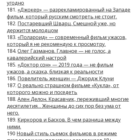
угодно
181.
«Джокер» — разрекламированный на Западе
фильм, который русским смотреть не стоит.
182.
Постаревший Шварц. Смешной уже, но
держится молодцом
183.
«Полароид» — современный фильм ужасов,
который я не рекомендую к просмотру.
184.
Олег Газманов. Главное — не голос, а
кавалерийский настрой
185.
«Доктор сон» — 2019 года — не фильм
ужасов, а сказка, близкая к реальности
186.
Повелитель женщин — Джордж Клуни
187.
О реально страшном фильме «Кукла», от
которого можно и поседеть
188.
Ален Делон. Красавчик, переживший многие
десятилетия… Женщины до сих пор без ума от
него.
189.
Киркоров и Басков. В чем разница между
ними.
190
Новый стиль съемок фильмов в режиме