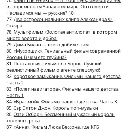
76.
Клип The Weeknd — In Your Eyes, имеющий вес
в современном Западном мире. Он о смерти.
Насладимся мы — русские? 18+
77.
Два остросоциальных клипа Александра Ф.
Скляра
78.
Мультфильм «Золотая антилопа», в котором
много золота и добра.
79.
Дима Билан — всего добился сам
80.
«Мусорщик». Гениальный фильм современной
России. В чем его глубина?
81.
Пенталогия фильмов о Борне. Лучший
реалистичный фильм о агенте спецслужб.
82.
Короткое замыкание. Фильмы нашего детства
Часть 2
83.
«Полет навигатора». Фильмы нашего детства.
Часть 1
84.
«Враг мой». Фильмы нашего детства. Часть 3
85.
Сэр Элтон Джон. Король поп-музыки
86.
Оззи Осборн. Бессменный и ужасный король
тяжелого рока
87.
«Анна». Фильм Люка Бессона, где КГБ