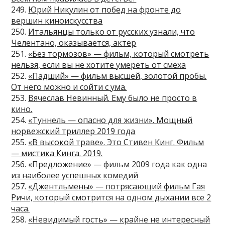
249.
Юрий Никулин от побед на фронте до
вершин киноискусства
250.
Итальянцы только от русских узнали, что
Челентано, оказывается, актер
251.
«Без тормозов» — фильм, который смотреть
нельзя, если вы не хотите умереть от смеха
252.
«Падший» — фильм высшей, золотой пробы.
От него можно и сойти с ума.
253.
Вячеслав Невинный. Ему было не просто в
кино.
254.
«Туннель — опасно для жизни». Мощный
норвежский триллер 2019 года
255.
«В высокой траве». Это Стивен Кинг. Фильм
— мистика Кинга. 2019.
256.
«Предложение» — фильм 2009 года как одна
из наиболее успешных комедий
257.
«Джентльмены» — потрясающий фильм Гая
Ричи, который смотрится на одном дыхании все 2
часа.
258.
«Невидимый гость» — крайне не интересный