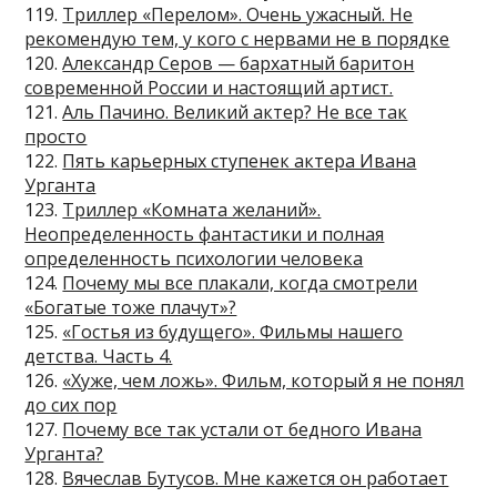
119.
Триллер «Перелом». Очень ужасный. Не
рекомендую тем, у кого с нервами не в порядке
120.
Александр Серов — бархатный баритон
современной России и настоящий артист.
121.
Аль Пачино. Великий актер? Не все так
просто
122.
Пять карьерных ступенек актера Ивана
Урганта
123.
Триллер «Комната желаний».
Неопределенность фантастики и полная
определенность психологии человека
124.
Почему мы все плакали, когда смотрели
«Богатые тоже плачут»?
125.
«Гостья из будущего». Фильмы нашего
детства. Часть 4.
126.
«Хуже, чем ложь». Фильм, который я не понял
до сих пор
127.
Почему все так устали от бедного Ивана
Урганта?
128.
Вячеслав Бутусов. Мне кажется он работает