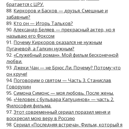
братается с ЦРУ.
88.
Киркоров и Басков — друзья. Смешные и
забавные?
89.
Кто он — Игорь Тальков?
90.
Александр Беляев — прекрасный актер, но я
называю его Фоксом
91.
Почему Киркоров оказался не нужным
Пугачевой, а Галкин нужным?
92.
«Служебный роман». Мой фильм бесконечной
любви.
93.
Джеки Чан — не Брюс Ли. Почему? Потому что
он круче!
94.
Поговорим о святом — Часть 3. Станислав
Говорухин
95.
Симона Симонс — моя любовь. После жены.
96.
«Человек c бульвара Капуцинов» — часть 2.
Философия фильма.
97.
Этот современный сериал поразил меня и
воскресил мою веру в Россию
98.
Сериал «Последняя встреча». Фильм, который я