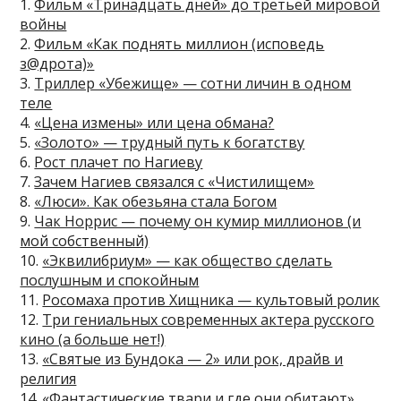
1.
Фильм «Тринадцать дней» до третьей мировой
войны
2.
Фильм «Как поднять миллион (исповедь
з@дрота)»
3.
Триллер «Убежище» — сотни личин в одном
теле
4.
«Цена измены» или цена обмана?
5.
«Золото» — трудный путь к богатству
6.
Рост плачет по Нагиеву
7.
Зачем Нагиев связался с «Чистилищем»
8.
«Люси». Как обезьяна стала Богом
9.
Чак Норрис — почему он кумир миллионов (и
мой собственный)
10.
«Эквилибриум» — как общество сделать
послушным и спокойным
11.
Росомаха против Хищника — культовый ролик
12.
Три гениальных современных актера русского
кино (а больше нет!)
13.
«Святые из Бундока — 2» или рок, драйв и
религия
14.
«Фантастические твари и где они обитают»