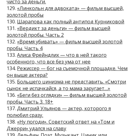
чисто за деньги.
129.
«Линкольн для адвоката» — фильм высшей,
золотой пробы
130.
Шарапова как полный антипод Курниковой
131.
«Вердикт за деньги» — фильм высшей
золотой пробы. Часть 2
132.
«Время убивать» — фильм высшей золотой
пробы. Часть 4
133.
Алиса Фрейндлих — что в ней такого
особенного, что все без ума от нее
134.
Режиссер — бог на съемочной площадке. Чем
он выше актера?
135.
Большего цинизма не представить. «Смотри
сынок не испачкайся, а то мама заругает…»
136.
«Беги без оглядки» — фильм высшей золотой
пробы. Часть 3. 18+
137.
Дмитрий Ульянов — актер, которого я
полюбил сразу.
138.
«Ну погоди». Советский ответ на «Том и
Джерри» удался на славу
139.
Дельфин. Поэт. Музыкант. Циник или