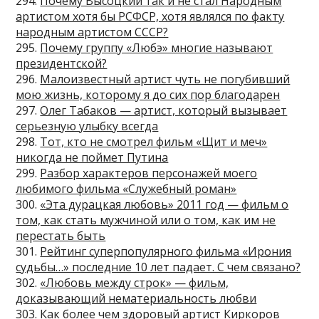
294.
Почему Высоцкий так и не стал Народным
артистом хотя бы РСФСР, хотя являлся по факту
народным артистом СССР?
295.
Почему группу «Любэ» многие называют
президентской?
296.
Малоизвестный артист чуть не погубивший
мою жизнь, которому я до сих пор благодарен
297.
Олег Табаков — артист, который вызывает
серьезную улыбку всегда
298.
Тот, кто не смотрел фильм «Щит и меч»
никогда не поймет Путина
299.
Разбор характеров персонажей моего
любимого фильма «Служебный роман»
300.
«Эта дурацкая любовь» 2011 год — фильм о
том, как стать мужчиной или о том, как им не
перестать быть
301.
Рейтинг суперпопулярного фильма «Ирония
судьбы…» последние 10 лет падает. С чем связано?
302.
«Любовь между строк» — фильм,
доказывающий нематериальность любви
303.
Как более чем здоровый артист Киркоров