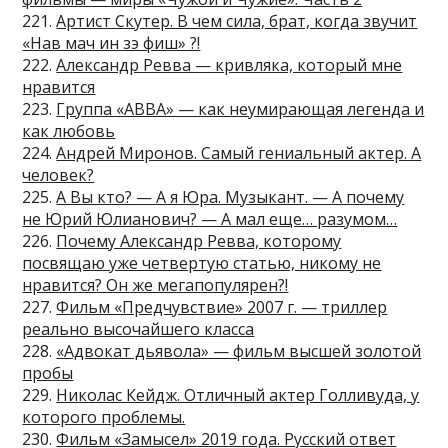
221.
Артист Скутер. В чем сила, брат, когда звучит
«Нав мач ин зэ фиш» ?!
222.
Александр Ревва — кривляка, который мне
нравится
223.
Группа «ABBA» — как неумирающая легенда и
как любовь
224.
Андрей Миронов. Самый гениальный актер. А
человек?
225.
А Вы кто? — А я Юра. Музыкант. — А почему
не Юрий Юлианович? — А мал еще… разумом…
226.
Почему Александр Ревва, которому
посвящаю уже четвертую статью, никому не
нравится? Он же мегапопулярен?!
227.
Фильм «Предчувствие» 2007 г. — триллер
реально высочайшего класса
228.
«Адвокат дьявола» — фильм высшей золотой
пробы
229.
Николас Кейдж. Отличный актер Голливуда, у
которого проблемы.
230.
Фильм «Замысел» 2019 года. Русский ответ