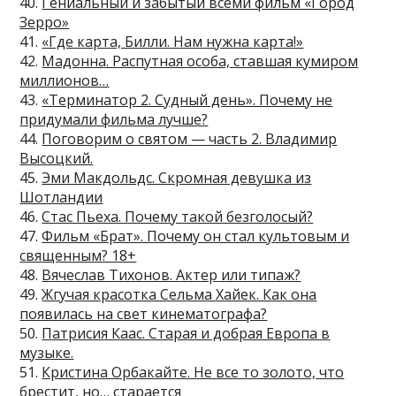
40.
Гениальный и забытый всеми фильм «Город
Зерро»
41.
«Где карта, Билли. Нам нужна карта!»
42.
Мадонна. Распутная особа, ставшая кумиром
миллионов…
43.
«Терминатор 2. Судный день». Почему не
придумали фильма лучше?
44.
Поговорим о святом — часть 2. Владимир
Высоцкий.
45.
Эми Макдольдс. Скромная девушка из
Шотландии
46.
Стас Пьеха. Почему такой безголосый?
47.
Фильм «Брат». Почему он стал культовым и
священным? 18+
48.
Вячеслав Тихонов. Актер или типаж?
49.
Жгучая красотка Сельма Хайек. Как она
появилась на свет кинематографа?
50.
Патрисия Каас. Старая и добрая Европа в
музыке.
51.
Кристина Орбакайте. Не все то золото, что
брестит, но… старается