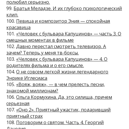
полюбил серьезно.
99.
Братья Меладзе. И их глубоко психологический
клип.
100.
Певица и композитор Эния — спокойная
красавица
101.
«Человек с бульвара Капуцинов» — часть 3. О
смешных моментах в фильме
102.
Давно перестал смотреть телевизор. А
зачем? Теперь у меня тв-боксы.
103.
«Человек с бульвара Капуцинов» — 4. О
родителях фильма и о его смысле.
104.
О не совсем легкой жизни легендарного
Энрике Иглесиаса
105.
«Вояж, вояж», — в чем прелесть песни,
знакомой миллионам?
106.
Ольга Кормухина. Да, это силища, причем
серьезная
107.
«Оно 2». Приятный ужастик, подаривший
приятный страх
108.
Поговорим о святом. Часть 4. Георгий
Данелия