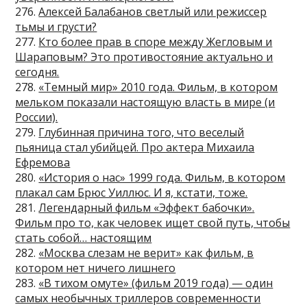
276.
Алексей Балабанов светлый или режиссер
тьмы и грусти?
277.
Кто более прав в споре между Жегловым и
Шараповым? Это противостояние актуально и
сегодня.
278.
«Темный мир» 2010 года. Фильм, в котором
мельком показали настоящую власть в мире (и
России).
279.
Глубинная причина того, что веселый
пьяница стал убийцей. Про актера Михаила
Ефремова
280.
«История о нас» 1999 года. Фильм, в котором
плакал сам Брюс Уиллюс. И я, кстати, тоже.
281.
Легендарный фильм «Эффект бабочки».
Фильм про то, как человек ищет свой путь, чтобы
стать собой… настоящим
282.
«Москва слезам не верит» как фильм, в
котором нет ничего лишнего
283.
«В тихом омуте» (фильм 2019 года) — один
самых необычных триллеров современности