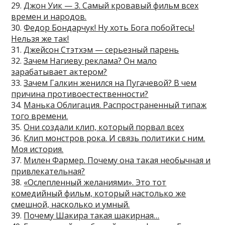
29.
Джон Уик — 3. Самый кровавый фильм всех
времен и народов.
30.
Федор Бондарчук! Ну хоть Бога побойтесь!
Нельзя же так!
31.
Джейсон Стэтхэм — серьезный парень
32.
Зачем Нагиеву реклама? Он мало
зарабатывает актером?
33.
Зачем Галкин женился на Пугачевой? В чем
причина противоестественности?
34.
Манька Облигация. Распространенный типаж
того времени.
35.
Они создали клип, который порвал всех
36.
Клип монстров рока. И связь политики с ним.
Моя история.
37.
Милен Фармер. Почему она такая необычная и
привлекательная?
38.
«Ослепленный желаниями». Это тот
комедийный фильм, который настолько же
смешной, насколько и умный.
39.
Почему Шакира такая шакирная…