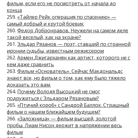
фильм, если его не посмотреть от начала до
конца
259.
«Тайлер Рейк операция по спасению» —
самый добрый и крутой боевик
260.
Федор Добронравов. Неужели на самом деле
такой веселый, как на экране?
261.
Эльдар Рязанов — поэт, ставший по странной
иронии судьбы, известным режиссером
262.
Армен Джигарханян как артист, которого не с
кем даже сравнить
263.
Фильм «Основатель». Сейчас Макдональдс
знают все, но фильм о том, как ему было тяжело
доказать это вам.
264.
Почему Володя Высоцкий не смог
подружиться с Эльдаром Рязановым?
265.
«Птичий короб» с Сандрой Баллок. Страшный
фильм о нашем ближайшем будущем?
266.
«Заложница» — фильм высшей, золотой
пробы. Лиам Нисон держит в напряжении весь
фильм