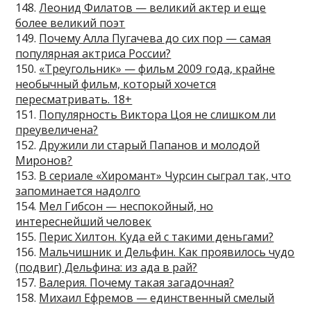
148.
Леонид Филатов — великий актер и еще
более великий поэт
149.
Почему Алла Пугачева до сих пор — самая
популярная актриса России?
150.
«Треугольник» — фильм 2009 года, крайне
необычный фильм, который хочется
пересматривать. 18+
151.
Популярность Виктора Цоя не слишком ли
преувеличена?
152.
Дружили ли старый Папанов и молодой
Миронов?
153.
В сериале «Хиромант» Чурсин сыграл так, что
запоминается надолго
154.
Мел Гибсон — неспокойный, но
интереснейший человек
155.
Перис Хилтон. Куда ей с такими деньгами?
156.
Мальчишник и Дельфин. Как проявилось чудо
(подвиг) Дельфина: из ада в рай?
157.
Валерия. Почему такая загадочная?
158.
Михаил Ефремов — единственный смелый