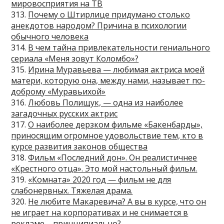
мировосприятия на ТВ
313.
Почему о Штирлице придумано столько
анекдотов народом? Причина в психологии
обычного человека
314.
В чем тайна привлекательности гениального
сериала «Меня зовут Коломбо»?
315.
Ирина Муравьева — любимая актриса моей
матери, которую она, между нами, называет по-
доброму «Муравьихой»
316.
Любовь Полищук, — одна из наиболее
загадочных русских актрис
317.
О наиболее дерзком фильме «Бакенбарды»,
приносящим огромное удовольствие тем, кто в
курсе развития законов общества
318.
Фильм «Последний дон». Он реалистичнее
«Крестного отца». Это мой настольный фильм.
319.
«Комната» 2020 год — фильм не для
слабонервных. Тяжелая драма.
320.
Не любите Макаревича? А вы в курсе, что он
не играет на корпоративах и не снимается в
рекламе – принципиально?