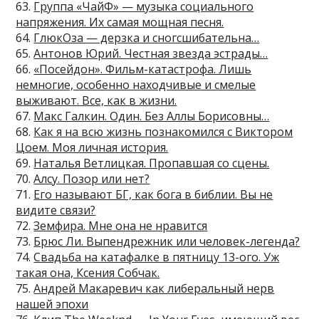
63.
Группа «ЧайФ» — музыка социального
напряжения. Их самая мощная песня.
64.
ГлюкОза — дерзка и сногсшибательна…
65.
Антонов Юрий. Честная звезда эстрады…
66.
«Посейдон». Фильм-катастрофа. Лишь
немногие, особенно находчивые и смелые
выживают. Все, как в жизни.
67.
Макс Галкин. Один. Без Аллы Борисовны…
68.
Как я на всю жизнь познакомился с Виктором
Цоем. Моя личная история.
69.
Наталья Ветлицкая. Пропавшая со сцены.
70.
Алсу. Позор или нет?
71.
Его называют БГ, как бога в библии. Вы не
видите связи?
72.
Земфира. Мне она не нравится
73.
Брюс Ли. Выпендрежник или человек-легенда?
74.
Свадьба на катафалке в пятницу 13-ого. Уж
такая она, Ксения Собчак.
75.
Андрей Макаревич как либеральный нерв
нашей эпохи