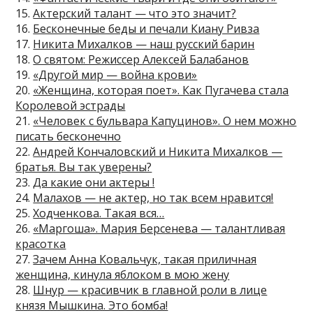
15.
Актерский талант — что это значит?
16.
Бесконечные беды и печали Киану Ривза
17.
Никита Михалков — наш русский барин
18.
О святом: Режиссер Алексей Балабанов
19.
«Другой мир — война крови»
20.
«Женщина, которая поет». Как Пугачева стала
Королевой эстрады
21.
«Человек с бульвара Капуцинов». О нем можно
писать бесконечно
22.
Андрей Кончаловский и Никита Михалков —
братья. Вы так уверены?
23.
Да какие они актеры !
24.
Малахов — не актер, но так всем нравится!
25.
Ходченкова. Такая вся…
26.
«Маргоша». Мария Берсенева — талантливая
красотка
27.
Зачем Анна Ковальчук, такая приличная
женщина, кинула яблоком в мою жену
28.
Шнур — красивчик в главной роли в лице
князя Мышкина. Это бомба!