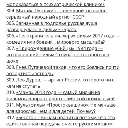
мог оказаться в психиатрической клинике?
304.
Михаил Пуговкин — смешной, но очень
серьезный народный артист СССР
305.
Загнанная в подполье русская душа
развернулась в фильме «Брат»
306.
«Телохранитель киллера» фильм 2017 года —
комедия или боевик… мирового масштаба?
307.
«Прирожденные убийцы» 1994 года —
потрясающий фильм Стоуна, от которого я в
шоке
308.
Гнев Пугачевой таков, что его боялись почти
все артисты эстрады
309.
Лев Дуров, — артист России, которого ни с
кем не спутать
310.
«Мама» 2013 года — самый милый из
фильмов жанра хоррор с глубокой психологией
311.
Мультфильм «Простоквашино». Не меньше
для взрослых, чем и для детей. Почему?
312.
«Бесогон ТВ» нам нравится потому, что это
единственная передача с чисто русским кодом