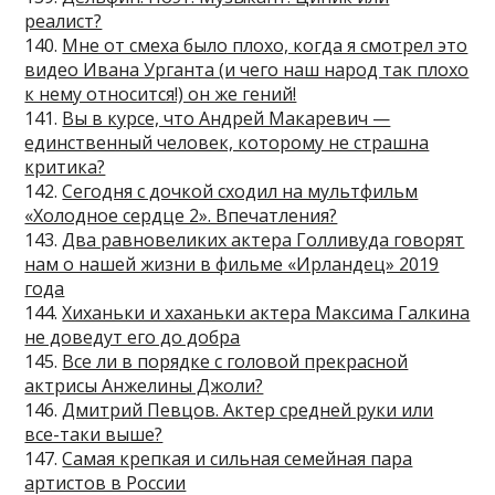
реалист?
140.
Мне от смеха было плохо, когда я смотрел это
видео Ивана Урганта (и чего наш народ так плохо
к нему относится!) он же гений!
141.
Вы в курсе, что Андрей Макаревич —
единственный человек, которому не страшна
критика?
142.
Сегодня с дочкой сходил на мультфильм
«Холодное сердце 2». Впечатления?
143.
Два равновеликих актера Голливуда говорят
нам о нашей жизни в фильме «Ирландец» 2019
года
144.
Хиханьки и хаханьки актера Максима Галкина
не доведут его до добра
145.
Все ли в порядке с головой прекрасной
актрисы Анжелины Джоли?
146.
Дмитрий Певцов. Актер средней руки или
все-таки выше?
147.
Самая крепкая и сильная семейная пара
артистов в России