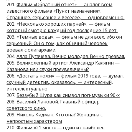
201.
Фильм «Обратный отчет» — аналог всем
известного фильма «Пункт назначения».
Страшнее, серьезнее и веселее, — одновременно.
202.
«Несколько хороших парней», — фильм
который смотрю каждый год последние 15 лет.
203.
«Темные воды», — фильм не для всех, ибо он
серьезный. Он о том, как обычный человек
воевал с олигархами.
204.
Алла Пугачева. Вечно молодая. Вечно трезвая.
205.
Великолепный артист Александр Калягин —
Казанова или слухи преувеличены?
206.
«Достать ножи» — фильм 2019 года, — думал,
скучный детектив, оказалось, — интересный,
интеллектуально
207.
Беззубый Шура как символ поп-музыки 90-х
208.
Василий Лановой. Главный офицер
советского кино.
209.
Николь Кидман. Кто она? Женщина с
непростым характером
210.
Фильм «21 мост» — один из наиболее