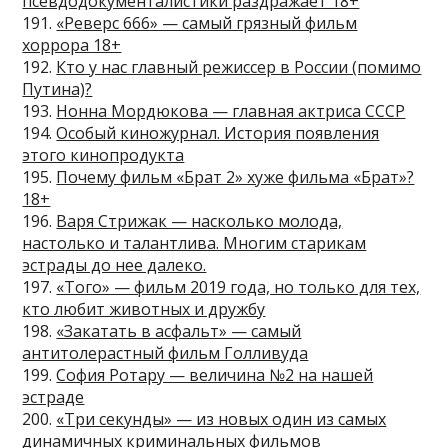
псевдодокументалистики раздражает 18+
191.
«Реверс 666» — самый грязный фильм
хоррора 18+
192.
Кто у нас главный режиссер в России (помимо
Путина)?
193.
Нонна Мордюкова — главная актриса СССР
194.
Особый киножурнал. История появления
этого кинопродукта
195.
Почему фильм «Брат 2» хуже фильма «Брат»?
18+
196.
Варя Стрижак — насколько молода,
настолько и талантлива. Многим старикам
эстрады до нее далеко.
197.
«Того» — фильм 2019 года, но только для тех,
кто любит животных и дружбу
198.
«Закатать в асфальт» — самый
антитолерастный фильм Голливуда
199.
София Ротару — величина №2 на нашей
эстраде
200.
«Три секунды» — из новых один из самых
динамичных криминальных фильмов