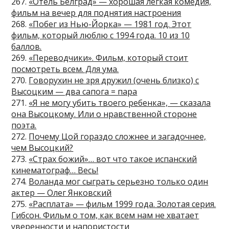
267.
«Отель Белград» — хорошая легкая комедия,
фильм на вечер для поднятия настроения
268.
«Побег из Нью-Йорка» — 1981 год. Этот
фильм, который люблю с 1994 года. 10 из 10
баллов.
269.
«Переводчики». Фильм, который стоит
посмотреть всем. Для ума.
270.
Говорухин не зря дружил (очень близко) с
Высоцким — два сапога = пара
271.
«Я не могу убить твоего ребенка», — сказала
она Высоцкому. Или о нравственной стороне
поэта.
272.
Почему Цой гораздо сложнее и загадочнее,
чем Высоцкий?
273.
«Страх божий»… вот что такое испанский
кинематограф… Весь!
274.
Воланда мог сыграть серьезно только один
актер — Олег Янковский
275.
«Расплата» — фильм 1999 года. Золотая серия.
Гибсон. Фильм о том, как всем нам не хватает
уверенности и напористости