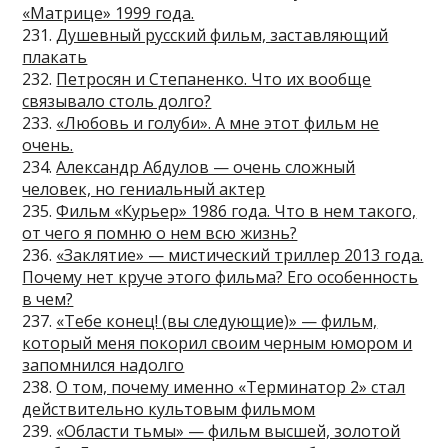
«Матрице» 1999 года.
231.
Душевный русский фильм, заставляющий
плакать
232.
Петросян и Степаненко. Что их вообще
связывало столь долго?
233.
«Любовь и голуби». А мне этот фильм не
очень.
234.
Александр Абдулов — очень сложный
человек, но гениальный актер
235.
Фильм «Курьер» 1986 года. Что в нем такого,
от чего я помню о нем всю жизнь?
236.
«Заклятие» — мистический триллер 2013 года.
Почему нет круче этого фильма? Его особенность
в чем?
237.
«Тебе конец! (вы следующие)» — фильм,
который меня покорил своим черным юмором и
запомнился надолго
238.
О том, почему именно «Терминатор 2» стал
действительно культовым фильмом
239.
«Области тьмы» — фильм высшей, золотой