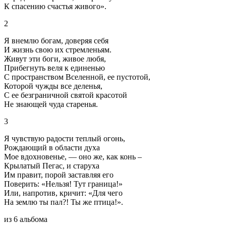
К спасению счастья живого».
2
Я внемлю богам, доверяя себя
И жизнь свою их стремленьям.
Живут эти боги, живое любя,
Прибегнуть веля к единенью
С пространством Вселенной, ее пустотой,
Которой чужды все деленья,
С ее безграничной святой красотой
Не знающей чуда старенья.
3
Я чувствую радости теплый огонь,
Рождающий в области духа
Мое вдохновенье, — оно же, как конь –
Крылатый Пегас, и старуха
Им правит, порой заставляя его
Поверить: «Нельзя! Тут граница!»
Или, напротив, кричит: «Для чего
На землю ты пал?! Ты же птица!».
из 6 альбома