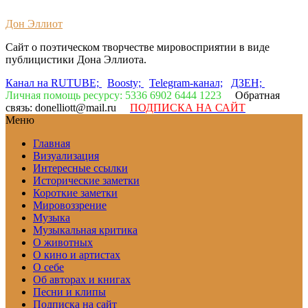
Дон Эллиот
Сайт о поэтическом творчестве мировосприятии в виде
публицистики Дона Эллиота.
Канал на RUTUBE;
Boosty;
Telegram-канал;
ДЗЕН;
Личная помощь ресурсу: 5336 6902 6444 1223
Обратная
связь: donelliott@mail.ru
ПОДПИСКА НА САЙТ
Меню
Главная
Визуализация
Интересные ссылки
Исторические заметки
Короткие заметки
Мировоззрение
Музыка
Музыкальная критика
О животных
О кино и артистах
О себе
Об авторах и книгах
Песни и клипы
Подписка на сайт