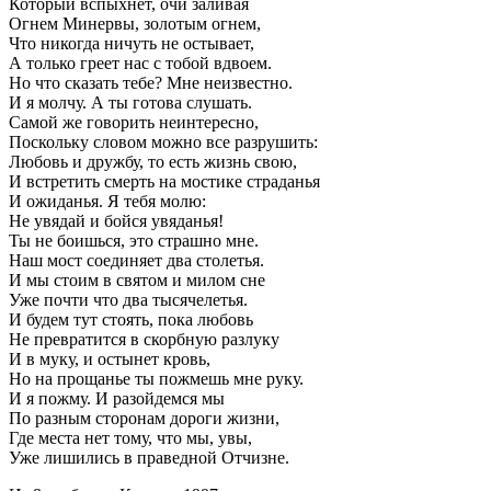
Который вспыхнет, очи заливая
Огнем Минервы, золотым огнем,
Что никогда ничуть не остывает,
А только греет нас с тобой вдвоем.
Но что сказать тебе? Мне неизвестно.
И я молчу. А ты готова слушать.
Самой же говорить неинтересно,
Поскольку словом можно все разрушить:
Любовь и дружбу, то есть жизнь свою,
И встретить смерть на мостике страданья
И ожиданья. Я тебя молю:
Не увядай и бойся увяданья!
Ты не боишься, это страшно мне.
Наш мост соединяет два столетья.
И мы стоим в святом и милом сне
Уже почти что два тысячелетья.
И будем тут стоять, пока любовь
Не превратится в скорбную разлуку
И в муку, и остынет кровь,
Но на прощанье ты пожмешь мне руку.
И я пожму. И разойдемся мы
По разным сторонам дороги жизни,
Где места нет тому, что мы, увы,
Уже лишились в праведной Отчизне.