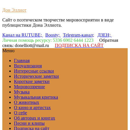
Дон Эллиот
Сайт о поэтическом творчестве мировосприятии в виде
публицистики Дона Эллиота.
Канал на RUTUBE;
Boosty;
Telegram-канал;
ДЗЕН;
Личная помощь ресурсу: 5336 6902 6444 1223
Обратная
связь: donelliott@mail.ru
ПОДПИСКА НА САЙТ
Меню
Главная
Визуализация
Интересные ссылки
Исторические заметки
Короткие заметки
Мировоззрение
Музыка
Музыкальная критика
О животных
О кино и артистах
О себе
Об авторах и книгах
Песни и клипы
Подписка на сайт