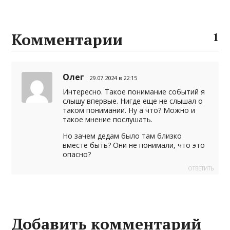
p
g
e
e
b
т
p
e
g
e
п
Комментарии
1
r
r
р
a
а
Олег
29.07.2024 в 22:15
m
в
Интересно. Такое понимание событий я
и
слышу впервые. Нигде еще не слышал о
таком понимании. Ну а что? Можно и
т
такое мнение послушать.
ь
Но зачем дедам было там близко
вместе быть? Они не понимали, что это
опасно?
ОТВЕТИТЬ
Добавить комментарий