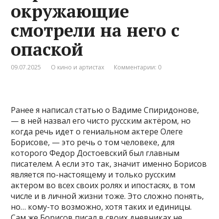
окружающие
смотрели на него с
опаской
09.07.2025
О кино и артистах
Комментарии: 0
Ранее я написал статью о Вадиме Спиридонове,
— в ней назвал его чисто русским актёром, но
когда речь идет о гениальном актере Олеге
Борисове, — это речь о том человеке, для
которого Федор Достоевский был главным
писателем. А если это так, значит именно Борисов
является по-настоящему и только русским
актером во всех своих ролях и ипостасях, в том
числе и в личной жизни тоже. Это сложно понять,
но… кому-то возможно, хотя таких и единицы.
Сам же Борисов писал в своих дневниках не