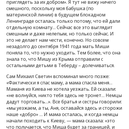
приглядеть за их добром». Я тут не вижу ничего
смешного, поскольку моя бабушка (по
материнской линии) в будущем блокадном
Ленинграде осталась только потому, что ей дали
отдельную комнату… Сейчас все это выглядит
смешным и даже нелепым, но только сейчас. И
это не делает нам чести, конечно. Но совсем
незадолго до сентября 1941 года мать Миши
поняла то, что нужно уходить. Тем более, что она
знала то, что Мишу из Крыма отправили с
остальными детьми в Теберду – долечиваться.
Сам Михаил Светин вспоминал много позже:
«Фактически я спас маму, а мама спасла меня…
Маманя из Киева не хотела уезжать. Ей сказали:
«не волнуйся, никто тебя здесь не тронет… Немцы
дадут торговать…». Все братья и сестры говорили:
«мы уезжаем, а ты, Аня, оставайся здесь и сторожи
наше «добро» … И мама осталась, и когда немцы
начали походить к Киеву, — мама сказала: «это
что получается, что Миша будет за границей, и