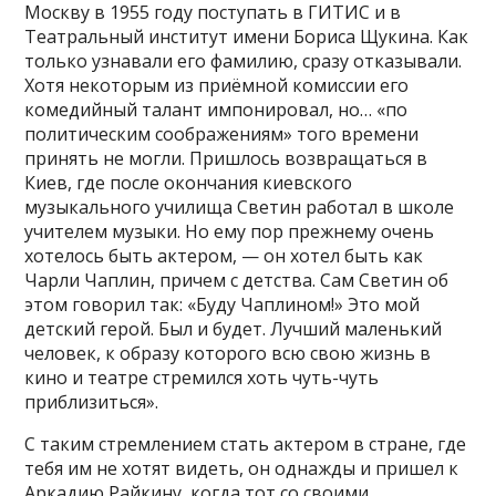
Москву в 1955 году поступать в ГИТИС и в
Театральный институт имени Бориса Щукина. Как
только узнавали его фамилию, сразу отказывали.
Хотя некоторым из приёмной комиссии его
комедийный талант импонировал, но… «по
политическим соображениям» того времени
принять не могли. Пришлось возвращаться в
Киев, где после окончания киевского
музыкального училища Светин работал в школе
учителем музыки. Но ему пор прежнему очень
хотелось быть актером, — он хотел быть как
Чарли Чаплин, причем с детства. Сам Светин об
этом говорил так: «Буду Чаплином!» Это мой
детский герой. Был и будет. Лучший маленький
человек, к образу которого всю свою жизнь в
кино и театре стремился хоть чуть-чуть
приблизиться».
С таким стремлением стать актером в стране, где
тебя им не хотят видеть, он однажды и пришел к
Аркадию Райкину, когда тот со своими