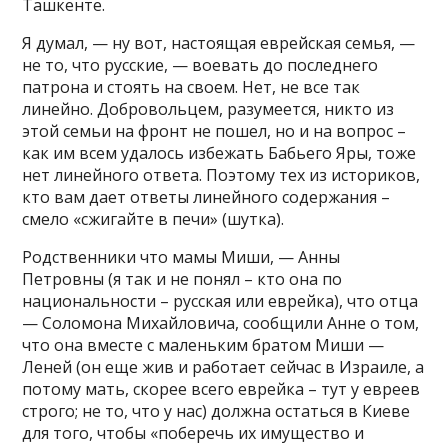
Ташкенте.
Я думал, — ну вот, настоящая еврейская семья, —
не то, что русские, — воевать до последнего
патрона и стоять на своем. Нет, не все так
линейно. Добровольцем, разумеется, никто из
этой семьи на фронт не пошел, но и на вопрос –
как им всем удалось избежать Бабьего Яры, тоже
нет линейного ответа. Поэтому тех из историков,
кто вам дает ответы линейного содержания –
смело «сжигайте в печи» (шутка).
Родственники что мамы Миши, — Анны
Петровны (я так и не понял – кто она по
национальности – русская или еврейка), что отца
— Соломона Михайловича, сообщили Анне о том,
что она вместе с маленьким братом Миши —
Леней (он еще жив и работает сейчас в Израиле, а
потому мать, скорее всего еврейка – тут у евреев
строго; не то, что у нас) должна остаться в Киеве
для того, чтобы «поберечь их имущество и