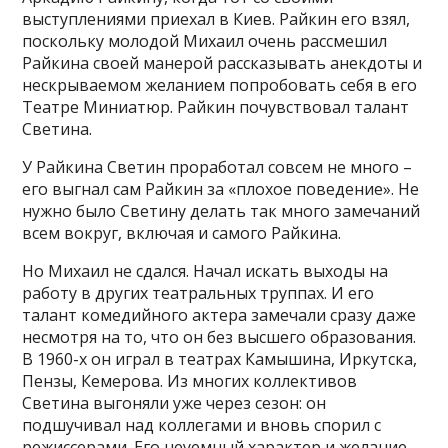
выступлениями приехал в Киев. Райкин его взял,
поскольку молодой Михаил очень рассмешил
Райкина своей манерой рассказывать анекдоты и
нескрываемом желанием попробовать себя в его
Театре Миниатюр. Райкин почувствовал талант
Светина.
У Райкина Светин проработал совсем не много –
его выгнал сам Райкин за «плохое поведение». Не
нужно было Светину делать так много замечаний
всем вокруг, включая и самого Райкина.
Но Михаил не сдался. Начал искать выходы на
работу в других театральных труппах. И его
талант комедийного актера замечали сразу даже
несмотря на то, что он без высшего образования.
В 1960-х он играл в театрах Камышина, Иркутска,
Пензы​, Кемерова​. Из многих коллективов
Светина выгоняли уже через сезон: он
подшучивал над коллегами и вновь спорил с
режиссерами. Его неуемный характер и желание