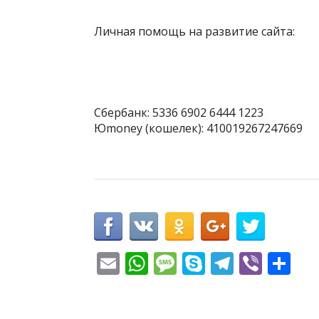
Личная помощь на развитие сайта:
Сбербанк: 5336 6902 6444 1223
Юmoney (кошелек): 410019267247669
E
W
M
S
T
Vi
О
m
h
e
k
el
b
т
ai
at
ss
y
e
er
п