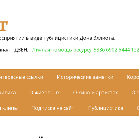
т
осприятии в виде публицистики Дона Эллиота.
нал;
ДЗЕН;
Личная помощь ресурсу: 5336 6902 6444 12
нтересные ссылки
Исторические заметки
Коро
ритика
О животных
О кино и артистах
О 
и клипы
Подписка на сайт
Публицистика