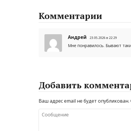
l
s
a
p
gr
р
A
g
e
a
а
Комментарии
p
e
m
в
p
и
Андрей
23.05.2026 в 22:29
т
Мне понравилось. Бывают такие
ь
Добавить коммента
Ваш адрес email не будет опубликован.