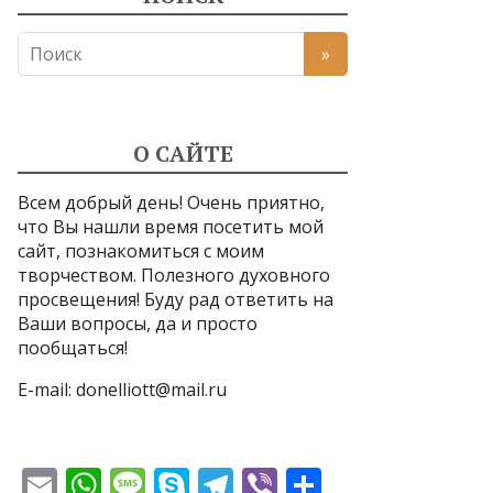
О САЙТЕ
Всем добрый день! Очень приятно,
что Вы нашли время посетить мой
сайт, познакомиться с моим
творчеством. Полезного духовного
просвещения! Буду рад ответить на
Ваши вопросы, да и просто
пообщаться!
E-mail:
donelliott@mail.ru
E
W
M
S
T
Vi
О