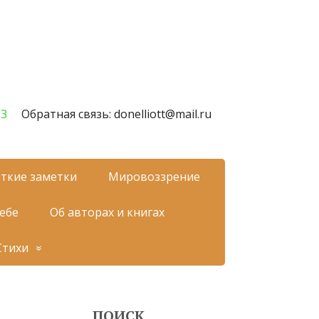
23
Обратная связь: donelliott@mail.ru
ткие заметки
Мировоззрение
себе
Об авторах и книгах
Стихи
ПОИСК