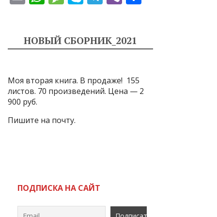
m
h
e
k
el
b
т
ai
at
ss
y
e
er
п
l
s
a
p
gr
р
НОВЫЙ СБОРНИК_2021
A
g
e
a
а
p
e
m
в
Моя вторая книга. В продаже! 155
p
и
листов. 70 произведений. Цена — 2
т
900 руб.
ь
Пишите на почту.
ПОДПИСКА НА САЙТ