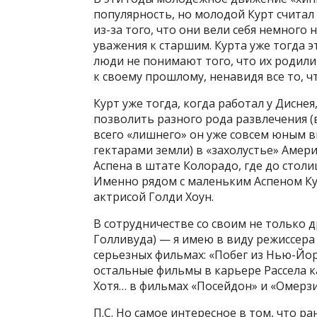
популярность, но молодой Курт счита
из-за того, что они вели себя немного
уважения к старшим. Курта уже тогда э
люди не понимают того, что их родили
к своему прошлому, ненавидя все то, ч
Курт уже тогда, когда работал у Диснея
позволить разного рода развлечения (в
всего «лишнего» он уже совсем юным в
гектарами земли) в «захолустье» Амер
Аспена в штате Колорадо, где до столи
Именно рядом с маленьким Аспеном Кур
актрисой Голди Хоун.
В сотрудничестве со своим не только 
Голливуда) — я имею в виду режиссера
серьезных фильмах: «Побег из Нью-Йорк
остальные фильмы в карьере Рассела к
Хотя… в фильмах «Посейдон» и «Омерзи
П.С. Но самое интересное в том, что ра