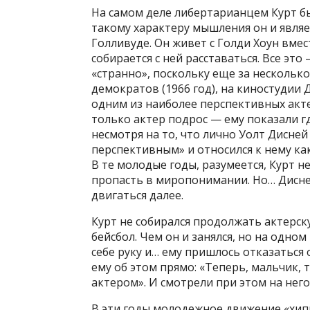
На самом деле либертарианцем Курт бы
такому характеру мышления он и являет
Голливуде. Он живет с Голди Хоун вмест
собирается с ней расставаться. Все эт
«странно», поскольку еще за несколько
демократов (1966 год), на киностудии 
одним из наиболее перспективных акте
только актер подрос — ему показали гд
несмотря на то, что лично Уолт Дисней
перспективным» и относился к нему как
В те молодые годы, разумеется, Курт н
пропасть в миропонимании. Но… Дисней
двигаться далее.
Курт не собирался продолжать актерск
бейсбол. Чем он и занялся, но на одно
себе руку и… ему пришлось отказаться
ему об этом прямо: «Теперь, мальчик, т
актером». И смотрели при этом на него
В эти годы молодежное движение «хип