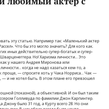
ой любимый актер с
вать эту статью. Например так: «Маленький актер
ассел». Что бы это могло значить? Для кого как.
огих иных действительно супер-богатых и супер-
Шварценеггера. Но! Харизма личности… Это
, как у нашего Андрея Миронова или
 личности… когда не надо казаться кем-то, а
как проще, — спросите хоть у Чака Норриса… Чак —
 — и не хотел быть. В этом плане его превзошел
ношной (показной), а объективной. И он был таким
жиссером Голливуда по фамилии Джон Карпинтер.
а Джону было 31 год, а Курту всего 28. Но они