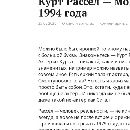
Курт Рассел — м
1994 года
25.06.2026
О кино и артистах
Комментарии: 2
Можно было бы с иронией по иному наз
с большой буквы. Знакомьтесь — Курт Р
Актер из Курта — никакой, как и из мн
знаменитых, например можно назвать 
совсем иное. Есть яркий талант актера
Смоктуновского, да? Но есть и харизма
просто быть собой. Это, кстати, куда 
вообще не актер… И никогда им не был,
даже такой не-актер как Сигал.
Рассел — человек реальности, — не ки
всегда, а вовсе не после встречи с ре
Произошла их встреча в 1979 году, когд