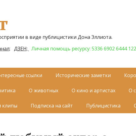
т
осприятии в виде публицистики Дона Эллиота.
нал;
ДЗЕН;
Личная помощь ресурсу: 5336 6902 6444 12
нтересные ссылки
Исторические заметки
Коро
ритика
О животных
О кино и артистах
О 
и клипы
Подписка на сайт
Публицистика