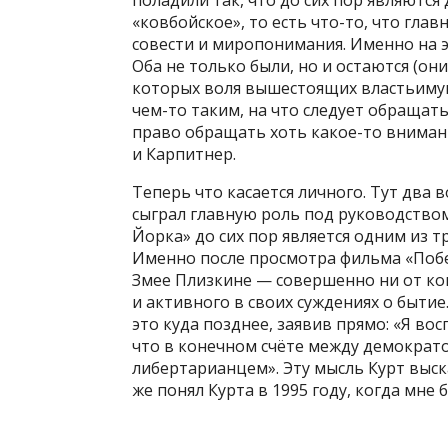
поладили так, что до сих пор являются 
«ковбойское», то есть что-то, что гла
совести и миропонимания. Именно на 
Оба не только были, но и остаются (о
которых воля вышестоящих властьимущ
чем-то таким, на что следует обращат
право обращать хоть какое-то внимани
и Карпитнер.
Теперь что касается личного. Тут два в
сыграл главную роль под руководством
Йорка» до сих пор является одним из т
Именно после просмотра фильма «Побе
Змее Плизкине — совершенно ни от ког
и активного в своих суждениях о бытие…
это куда позднее, заявив прямо: «Я вос
что в конечном счёте между демократо
либертарианцем». Эту мысль Курт выска
же понял Курта в 1995 году, когда мне б