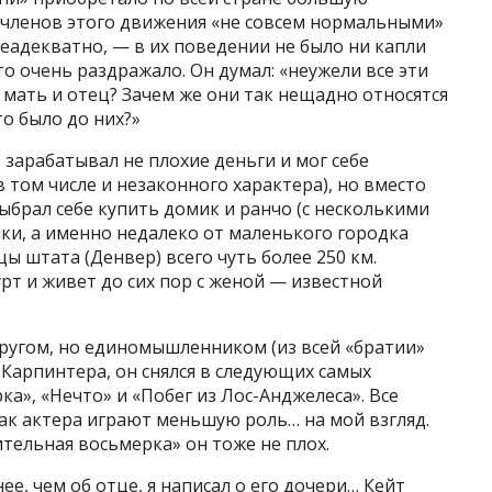
л членов этого движения «не совсем нормальными»
 неадекватно, — в их поведении не было ни капли
то очень раздражало. Он думал: «неужели все эти
 мать и отец? Зачем же они так нещадно относятся
то было до них?»
, зарабатывал не плохие деньги и мог себе
 том числе и незаконного характера), но вместо
ыбрал себе купить домик и ранчо (с несколькими
ики, а именно недалеко от маленького городка
цы штата (Денвер) всего чуть более 250 км.
т и живет до сих пор с женой — известной
другом, но единомышленником (из всей «братии»
 Карпинтера, он снялся в следующих самых
а», «Нечто» и «Побег из Лос-Анджелеса». Все
ак актера играют меньшую роль… на мой взгляд.
тельная восьмерка» он тоже не плох.
нее, чем об отце, я написал о его дочери… Кейт