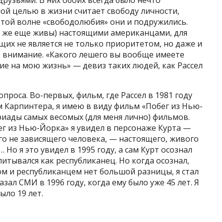
друзьями. В них обоих всегда было нечто
вной целью в жизни считает свободу личности,
этой волне «свободолюбия» они и подружились.
ни же еще живы) настоящими американцами, для
их не является не только приоритетом, но даже и
ь внимание. «Какого лешего вы вообще имеете
е на мою жизнь» — девиз таких людей, как Рассел
опроса. Во-первых, фильм, где Рассел в 1981 году
 Карпинтера, я имею в виду фильм «Побег из Нью-
риады самых весомых (для меня лично) фильмов.
г из Нью-Йорка» я увидел в персонаже Курта —
о не зависящего человека, — настоящего, живого
 Но я это увидел в 1995 году, а сам Курт осознал
питывался как республиканец. Но когда осознал,
м и республиканцем нет большой разницы, я стал
зал СМИ в 1996 году, когда ему было уже 45 лет. Я
ыло 19 лет.