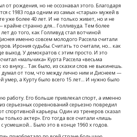
л от рождения, но не осознавал этого. Благодаря
ся с 1983 года одним из самых «старых» мужей в
е уже более 40 лет. И не только живет, но и не
о — крайне странно для… Голливуда. Тем более
 лет до того, как Голливуд стал вотчиной
Диснея именно совсем молодого Рассела считали
ров. Ирония судьбы. Считать то считали, но… как
е выход. У демократов с этим просто. И это
 считал «мальчика» Курта Рассела «весьма
 ко внуку… Так было, из сказки слов не выкинешь.
е думал от том, что между лично ним и Диснеем —
 умер, а Курту было всего 15 лет… И нужно было
ую работу. Его больше привлекал спорт, а именно
м из серьезных соревнований серьезно повредил
 от спортивной карьеры. Один из тренеров сказал
ы только актер». Его тогда все считали «лишь
 с усмешкой… Было это в конце 1960 х годов.
пи» приобретало по всей стране большую