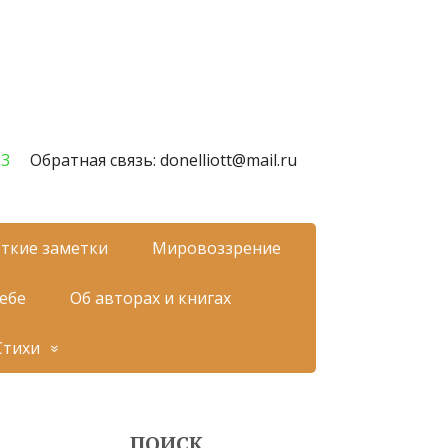
23
Обратная связь: donelliott@mail.ru
ткие заметки
Мировоззрение
себе
Об авторах и книгах
Стихи
ПОИСК