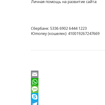
Личная помощь на развитие сайта:
Сбербанк: 5336 6902 6444 1223
Юmoney (кошелек): 410019267247669
E
m
W
a
h
M
i
a
e
S