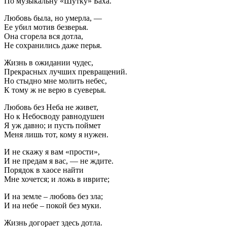
По музыкальну «Шутку» Баха.
Любовь была, но умерла, —
Ее убил мотив безверья.
Она сгорела вся дотла,
Не сохранились даже перья.
Жизнь в ожидании чудес,
Прекрасных лучших превращений.
Но стыдно мне молить небес,
К тому ж не верю в суеверья.
Любовь без Неба не живет,
Но к Небосводу равнодушен
Я уж давно; и пусть поймет
Меня лишь тот, кому я нужен.
И не скажу я вам «прости»,
И не предам я вас, — не ждите.
Порядок в хаосе найти
Мне хочется; и ложь в иврите;
И на земле – любовь без зла;
И на небе – покой без муки.
Жизнь догорает здесь дотла.