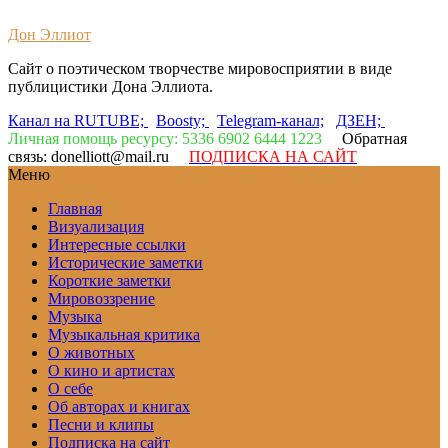
Дон Эллиот
Сайт о поэтическом творчестве мировосприятии в виде
публицистики Дона Эллиота.
Канал на RUTUBE;
Boosty;
Telegram-канал;
ДЗЕН;
Личная помощь ресурсу: 5336 6902 6444 1223
Обратная
связь: donelliott@mail.ru
ПОДПИСКА НА САЙТ
Меню
Главная
Визуализация
Интересные ссылки
Исторические заметки
Короткие заметки
Мировоззрение
Музыка
Музыкальная критика
О животных
О кино и артистах
О себе
Об авторах и книгах
Песни и клипы
Подписка на сайт