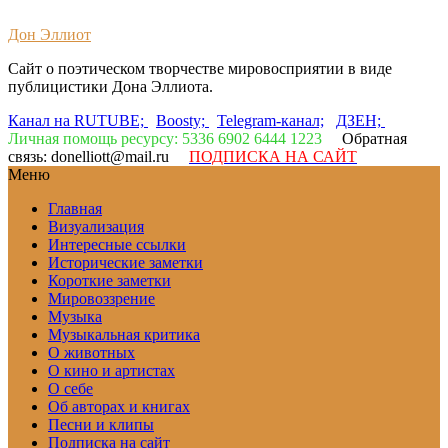
Дон Эллиот
Сайт о поэтическом творчестве мировосприятии в виде
публицистики Дона Эллиота.
Канал на RUTUBE;
Boosty;
Telegram-канал;
ДЗЕН;
Личная помощь ресурсу: 5336 6902 6444 1223
Обратная
связь: donelliott@mail.ru
ПОДПИСКА НА САЙТ
Меню
Главная
Визуализация
Интересные ссылки
Исторические заметки
Короткие заметки
Мировоззрение
Музыка
Музыкальная критика
О животных
О кино и артистах
О себе
Об авторах и книгах
Песни и клипы
Подписка на сайт