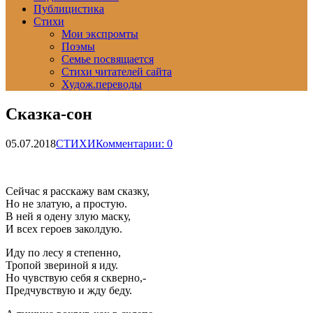
Публицистика
Стихи
Мои экспромты
Поэмы
Семье посвящается
Стихи читателей сайта
Худож.переводы
Сказка-сон
05.07.2018
СТИХИ
Комментарии: 0
Сейчас я расскажу вам сказку,
Но не златую, а простую.
В ней я одену злую маску,
И всех героев заколдую.
Иду по лесу я степенно,
Тропой звериной я иду.
Но чувствую себя я скверно,-
Предчувствую и жду беду.