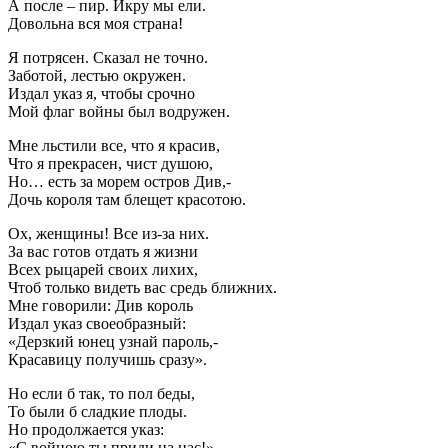
А после – пир. Икру мы ели.
Довольна вся моя страна!
Я потрясен. Сказал не точно.
Заботой, лестью окружен.
Издал указ я, чтобы срочно
Мой флаг войны был водружен.
Мне льстили все, что я красив,
Что я прекрасен, чист душою,
Но… есть за морем остров Див,-
Дочь короля там блещет красотою.
Ох, женщины! Все из-за них.
За вас готов отдать я жизни
Всех рыцарей своих лихих,
Чтоб только видеть вас средь ближних.
Мне говорили: Див король
Издал указ своеобразный:
«Дерзкий юнец узнай пароль,-
Красавицу получишь сразу».
Но если б так, то пол беды,
То были б сладкие плоды.
Но продолжается указ:
«С войною ты приди на нас!»