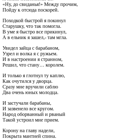
«Ну, до свиданья!» Между прочим,
Пойду к отсюда поскорей.
Походкой быстрой я покинул
Старушку, что так помогла.
В уме я быстро все прикинул,
А в ельник я зашел,- там мгла.
Увидел зайца с барабаном,
Узрел и волка я с ружьем.
И в настроении я странном,
Решил, что стану… королем.
И только я глотнул ту каплю,
Как очутился у дворца.
Сразу мне вручили саблю
Два очень юных молодца.
И застучали барабаны,
И зазвенело все кругом.
Народ оборванный и рваный
Такой устроил мне прием.
Корону на главу надели,
Покрыта мантией спина.