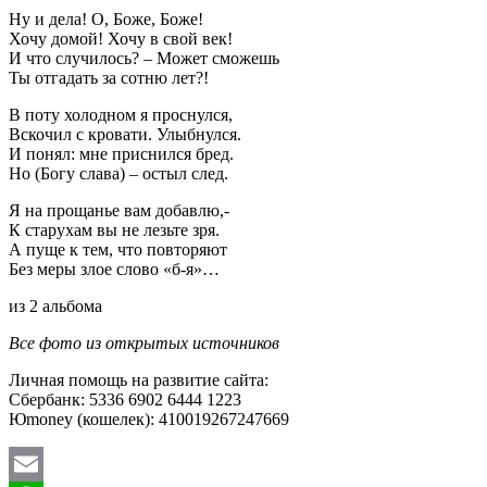
Ну и дела! О, Боже, Боже!
Хочу домой! Хочу в свой век!
И что случилось? – Может сможешь
Ты отгадать за сотню лет?!
В поту холодном я проснулся,
Вскочил с кровати. Улыбнулся.
И понял: мне приснился бред.
Но (Богу слава) – остыл след.
Я на прощанье вам добавлю,-
К старухам вы не лезьте зря.
А пуще к тем, что повторяют
Без меры злое слово «б-я»…
из 2 альбома
Все фото из открытых источников
Личная помощь на развитие сайта:
Сбербанк: 5336 6902 6444 1223
Юmoney (кошелек): 410019267247669