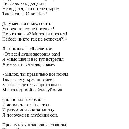
Ее глаза, как два угля.
Не ведал я, что в теле старом
Такая сила. Она: «Бля!
Да у меня, я вижу, гости!
Уж век никто не посещал!
Ну что же вы? Милости просим!
Небось никто так не встречал?!»
Я, запинаясь, ей ответил:
«От всей души здоровья вам!
Я мимо шел и вас тут встретил.
А не зайти, считаю, срам».
«Милок, ты правильно все понял.
Ты, я гляжу, красив, умен.
За стол садитесь,- приглашаю.
Мы голод твой сейчас уймем».
Она поила и кормила,
И яства ставила на стол.
И разум мой она затмила,-
Я погружен в глубокий сон.
Проснулся я в здоровье славном,