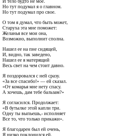
И тело будто не мое.
Но тут подумал я о главном.
Но тут подумал про свое.
О том я думал, что быть может,
Старуха эта мне поможет:
Желанья все мои она,
Возможно, выполнит сполна.
Нашел ее на пне сидящей,
И, видно, так заведено,
Нашел ее я матерящий
Весь свет на чем стоит давно.
Я поздоровался с ней сразу.
«За все спасибо!» — ей сказал.
«От комарья мне нету спасу.
А хочешь, дам тебе бальзам?»
Я согласился. Продолжает:
«В бутылке этой капли три.
Одну ты выпьешь,- исполняет
Все то, что только прикажи».
Я благодарен был ей очень,
Я низко поклонился ей.