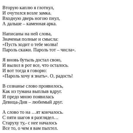
Вторую каплю я глотнул,
И очутился возле замка.
Входную дверь ногою пнул,
А дальше – каменная арка.
Написаны на ней слова,
Значенья полные и смысла:
«Пусть ходит о тебе молва!
Пароль скажи. Пароль тот – числа».
Я вновь бутыль достал свою,
И вылил в рот все, что осталось.
И вот тогда я говорю:
«Пароль хочу я знать». О, радость!
В сознанье слово проявилось,
Как из тумана выплыв вдруг.
И предо мною появилась
Девица-Див – любимый друг.
А слово то на …ят кончалось.
С пяти шагов я разглядел…
Старуху ту,- с нее началось
Все то, о чем я вам пыхтел.