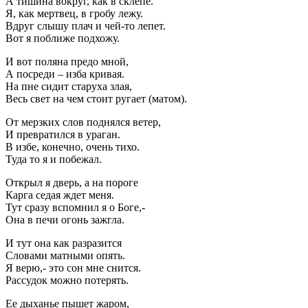
А тишина вокруг, как в склепе.
Я, как мертвец, в гробу лежу.
Вдруг слышу плач и чей-то лепет.
Вот я поближе подхожу.
И вот поляна предо мной,
А посреди – изба кривая.
На пне сидит старуха злая,
Весь свет на чем стоит ругает (матом).
От мерзких слов поднялся ветер,
И превратился в ураган.
В избе, конечно, очень тихо.
Туда то я и побежал.
Открыл я дверь, а на пороге
Карга седая ждет меня.
Тут сразу вспомнил я о Боге,-
Она в печи огонь зажгла.
И тут она как разразится
Словами матными опять.
Я верю,- это сон мне снится.
Рассудок можно потерять.
Ее дыханье пышет жаром,