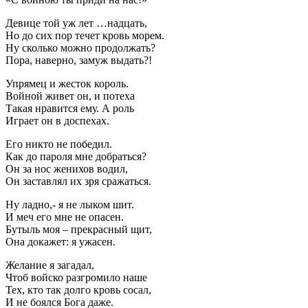
Девице той уж лет …надцать,
Но до сих пор течет кровь морем.
Ну сколько можно продолжать?
Пора, наверно, замуж выдать?!
Упрямец и жесток король.
Войной живет он, и потеха
Такая нравится ему. А роль
Играет он в доспехах.
Его никто не победил.
Как до пароля мне добраться?
Он за нос женихов водил,
Он заставлял их зря сражаться.
Ну ладно,- я не лыком шит.
И меч его мне не опасен.
Бутыль моя – прекрасный щит,
Она докажет: я ужасен.
Желание я загадал,
Чтоб войско разгромило наше
Тех, кто так долго кровь сосал,
И не боялся Бога даже.