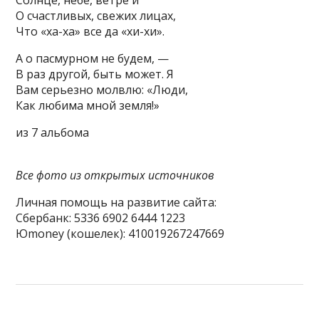
Солнце, небе, ветре и
О счастливых, свежих лицах,
Что «ха-ха» все да «хи-хи».
А о пасмурном не будем, —
В раз другой, быть может. Я
Вам серьезно молвлю: «Люди,
Как любима мной земля!»
из 7 альбома
Все фото из открытых источников
Личная помощь на развитие сайта:
Сбербанк: 5336 6902 6444 1223
Юmoney (кошелек): 410019267247669