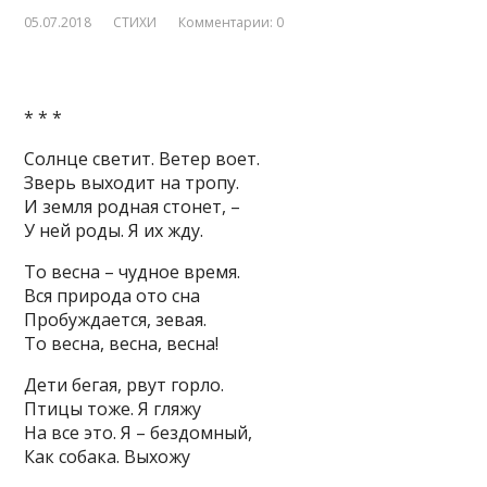
05.07.2018
СТИХИ
Комментарии: 0
* * *
Солнце светит. Ветер воет.
Зверь выходит на тропу.
И земля родная стонет, –
У ней роды. Я их жду.
То весна – чудное время.
Вся природа ото сна
Пробуждается, зевая.
То весна, весна, весна!
Дети бегая, рвут горло.
Птицы тоже. Я гляжу
На все это. Я – бездомный,
Как собака. Выхожу