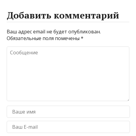
l
s
a
p
gr
р
A
g
e
a
а
Добавить комментарий
p
e
m
в
p
и
Ваш адрес email не будет опубликован.
Обязательные поля помечены
*
т
ь