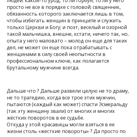
людей: какой-то урод, то ли горбун, то ли у него
просто не все в порядке с головой; священник,
обязанность которого заключается лишь в том,
чтобы избегать женщин в принципе и служить
только Церкви и Богу; и поэт, веселый и озорной
такой мальчишка, внешне, кстати, ничего так, но..
опыта у него маловато – молод он еще для таких
дел, не может он еще пока отрабатывать с
женщинами в силу своей неопытности в
профессиональном ключе, как полагается
брутальному мужчине всегда.
Дальше что ? Дальше развели целую не то драму,
не то трагедию, когда все трое этих мужчин,
пытаются (каждый как может) спасти Эсмеральду
(так эту женщину звали) от многих и многих
жёстких поворотов в ее судьбе.
Откуда у этой красавицы могли взяться в ее
жизни столь «жесткие повороты» ? Да просто по