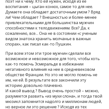
поэт ни к чему. Кто ей нужен, исходя из ее
воспитания – цыган-конюх, самое то для нее.
Думаете она обладает достаточным умом ? Вряд
ли! Чем обладает ? Внешностью и более-менее
привлекательными для большинства мужчин
способностями к телодвижениям. Все? Да, к
сожалению, все… Она не в состоянии «с ученым
видом знатока хранить молчанье в важных
спорах», как писал как-то Пушкин.
При всем этом эти трое мужчин сделали все
возможное и невозможное для того, чтобы хоть
как-то помочь Эсмеральде в избежании
негативного влияния на нее в средневековом
обществе Франции. Но это не могло помочь не
им, ни ей. В результате все закончили эту
историю довольно плачевно.
И какой вывод ? Вывод очень простой – можно,
разумеется развить «из мухи слона», и тогда твой
мюзикл запомнится надолго и миллионам людей,
но верное ли это решение ? Исходя из тех