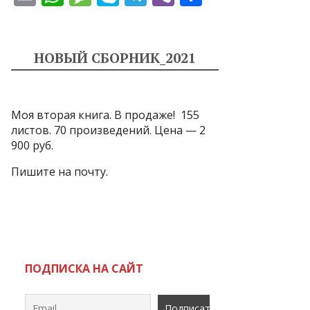
m
h
e
k
el
b
т
ai
at
ss
y
e
er
п
l
s
a
p
gr
р
НОВЫЙ СБОРНИК_2021
A
g
e
a
а
p
e
m
в
Моя вторая книга. В продаже! 155
p
и
листов. 70 произведений. Цена — 2
т
900 руб.
ь
Пишите на почту.
ПОДПИСКА НА САЙТ