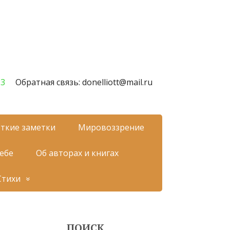
23
Обратная связь: donelliott@mail.ru
ткие заметки
Мировоззрение
себе
Об авторах и книгах
Стихи
ПОИСК