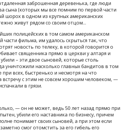
— отдаленная заброшенная деревенька, где люди
два сына (которых мы все помним по первой части
ый шорох в одном из крупных американских
ятежно живут рядом со своим отцом…
ейших полицейских в том самом американском
й части фильма, им удалось скрыться так, что
отрят новость по телеку, в которой говорится о
убивает священника прямо в церкви у алтаря и
о убили – эти двое сыновей, которые столь
огда уничтожили насколько главных бандитов в том
е при всех, быстренько и несмотря на что
а встречу с этим не совсем хорошим человеком, —
испачкали в грязи.
только, — он не может, ведь 50 лет назад прямо при
пытен, убили его наставника по бизнесу, причем
олне понимает своих сыновей, а при этом если
 заметно смог отомстить за его гибель его