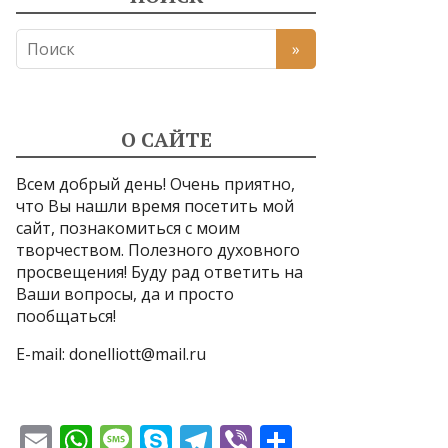
О САЙТЕ
Всем добрый день! Очень приятно,
что Вы нашли время посетить мой
сайт, познакомиться с моим
творчеством. Полезного духовного
просвещения! Буду рад ответить на
Ваши вопросы, да и просто
пообщаться!
E-mail:
donelliott@mail.ru
E
W
M
S
T
Vi
О