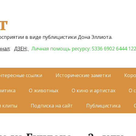
т
осприятии в виде публицистики Дона Эллиота.
нал;
ДЗЕН;
Личная помощь ресурсу: 5336 6902 6444 12
нтересные ссылки
Исторические заметки
Коро
ритика
О животных
О кино и артистах
О 
и клипы
Подписка на сайт
Публицистика