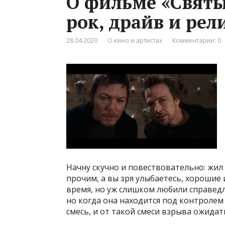
О фильме «Святы
рок, драйв и рел
28.04.2020
О кино и артистах
Комментарии: 0
Начну скучно и повествовательно: жил
прочим, а вы зря улыбаетесь, хорошие
время, но уж слишком любили справедл
но когда она находится под контролем
смесь, и от такой смеси взрыва ожидат