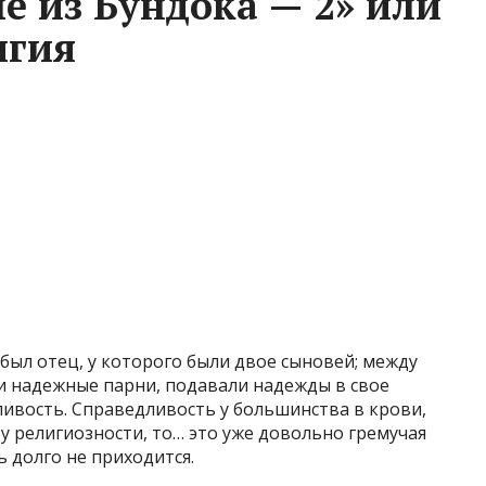
е из Бундока — 2» или
игия
 был отец, у которого были двое сыновей; между
 и надежные парни, подавали надежды в свое
ивость. Справедливость у большинства в крови,
 у религиозности, то… это уже довольно гремучая
ь долго не приходится.