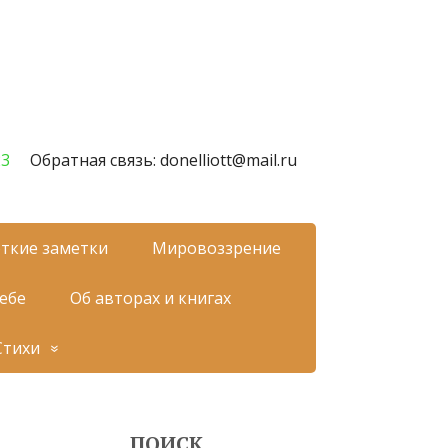
23
Обратная связь: donelliott@mail.ru
ткие заметки
Мировоззрение
себе
Об авторах и книгах
Стихи
ПОИСК