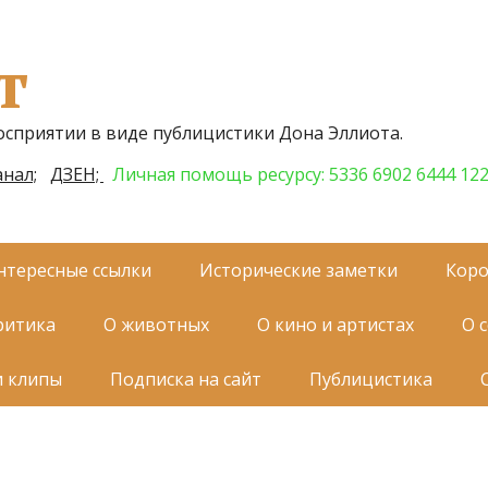
т
осприятии в виде публицистики Дона Эллиота.
нал;
ДЗЕН;
Личная помощь ресурсу: 5336 6902 6444 12
нтересные ссылки
Исторические заметки
Коро
ритика
О животных
О кино и артистах
О 
и клипы
Подписка на сайт
Публицистика