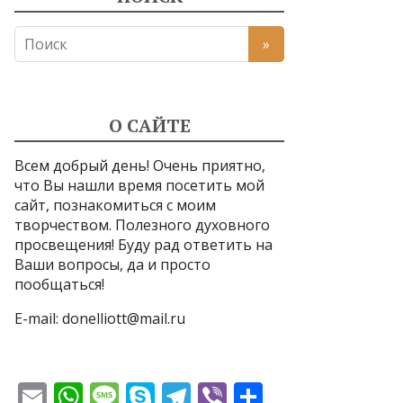
О САЙТЕ
Всем добрый день! Очень приятно,
что Вы нашли время посетить мой
сайт, познакомиться с моим
творчеством. Полезного духовного
просвещения! Буду рад ответить на
Ваши вопросы, да и просто
пообщаться!
E-mail:
donelliott@mail.ru
E
W
M
S
T
Vi
О