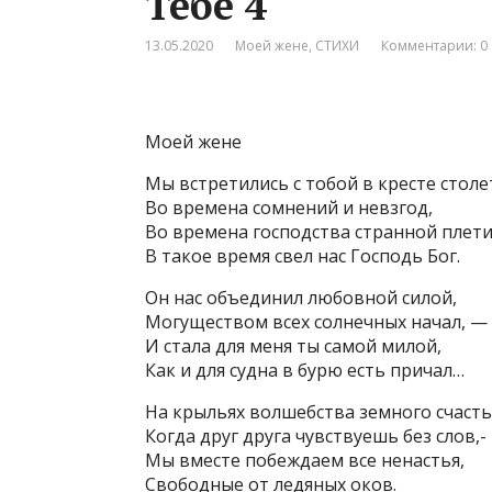
Тебе 4
13.05.2020
Моей жене
,
СТИХИ
Комментарии: 0
Моей жене
Мы встретились с тобой в кресте столе
Во времена сомнений и невзгод,
Во времена господства странной плети
В такое время свел нас Господь Бог.
Он нас объединил любовной силой,
Могуществом всех солнечных начал, —
И стала для меня ты самой милой,
Как и для судна в бурю есть причал…
На крыльях волшебства земного счасть
Когда друг друга чувствуешь без слов,-
Мы вместе побеждаем все ненастья,
Свободные от ледяных оков.