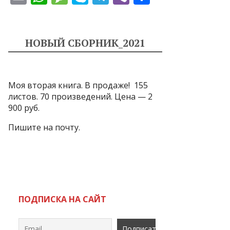
m
h
e
k
el
b
т
ai
at
ss
y
e
er
п
l
s
a
p
gr
р
НОВЫЙ СБОРНИК_2021
A
g
e
a
а
p
e
m
в
Моя вторая книга. В продаже! 155
p
и
листов. 70 произведений. Цена — 2
т
900 руб.
ь
Пишите на почту.
ПОДПИСКА НА САЙТ