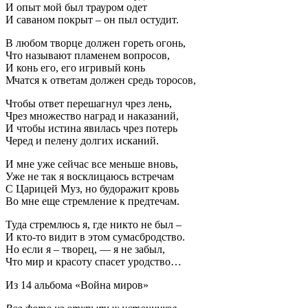
И опыт мой был трауром одет
И саваном покрыт – он пыл остудит.
В любом творце должен гореть огонь,
Что называют пламенем вопросов,
И конь его, его игривый конь
Мчатся к ответам должен средь торосов,
Чтобы ответ перешагнул чрез лень,
Чрез множество наград и наказаний,
И чтобы истина явилась чрез потерь
Черед и пелену долгих исканий.
И мне уже сейчас все меньше вновь,
Уже не так я восклицаюсь встречам
С Царицей Муз, но будоражит кровь
Во мне еще стремление к предтечам.
Туда стремлюсь я, где никто не был –
И кто-то видит в этом сумасбродство.
Но если я – творец, — я не забыл,
Что мир и красоту спасет уродство…
Из 14 альбома «Война миров»