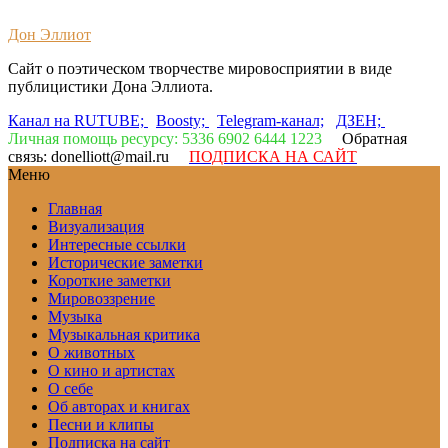
Дон Эллиот
Сайт о поэтическом творчестве мировосприятии в виде
публицистики Дона Эллиота.
Канал на RUTUBE;
Boosty;
Telegram-канал;
ДЗЕН;
Личная помощь ресурсу: 5336 6902 6444 1223
Обратная
связь: donelliott@mail.ru
ПОДПИСКА НА САЙТ
Меню
Главная
Визуализация
Интересные ссылки
Исторические заметки
Короткие заметки
Мировоззрение
Музыка
Музыкальная критика
О животных
О кино и артистах
О себе
Об авторах и книгах
Песни и клипы
Подписка на сайт