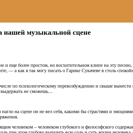
на нашей музыкальной сцене
е и еще более простом, но восхитительном клипе на эту песню, 
осите, — а как я так могу писать о Гарике Сукачеве в столь спок
м числе по психологическому перевозбуждению и свыше вынести п
зм, выдержать не сможешь…
агло на сцене он не вел себя, какими бы страстями и эмоциями 
пряжения.
оящим человеком – человеком глубокого и философского содержан
толь при этом глубоко выразить всю соль и суть жизни человека –