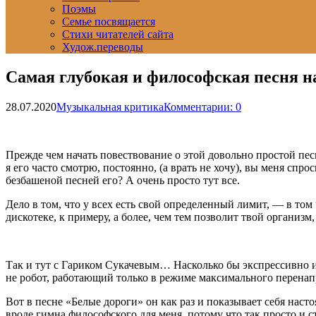
Поэмы
Семье посвящается
Стихи читателей сайта
Худож.переводы
Самая глубокая и философская песня 
28.07.2020
Музыкальная критика
Комментарии: 0
Прежде чем начать повествование о этой довольно простой песн
я его часто смотрю, постоянно, (а врать не хочу), вы меня спр
безбашеной песней его? А очень просто тут все.
Дело в том, что у всех есть свой определенный лимит, — в то
дискотеке, к примеру, а более, чем тем позволит твой органи
Так и тут с Гариком Сукачевым… Насколько бы экспрессивно и н
не робот, работающий только в режиме максимального перена
Вот в песне «Белые дороги» он как раз и показывает себя наст
вроде гимна философского для меня, потому что так просто и с