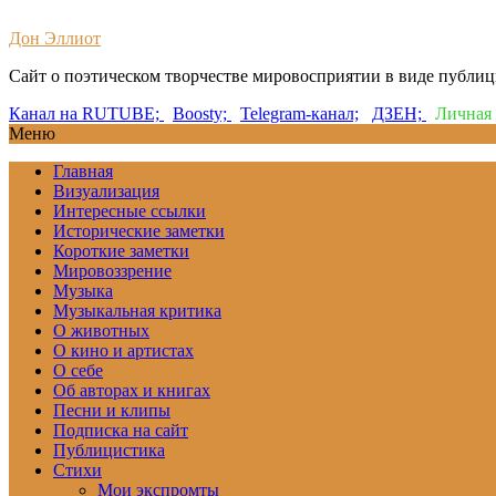
Дон Эллиот
Сайт о поэтическом творчестве мировосприятии в виде публи
Канал на RUTUBE;
Boosty;
Telegram-канал;
ДЗЕН;
Личная 
Меню
Главная
Визуализация
Интересные ссылки
Исторические заметки
Короткие заметки
Мировоззрение
Музыка
Музыкальная критика
О животных
О кино и артистах
О себе
Об авторах и книгах
Песни и клипы
Подписка на сайт
Публицистика
Стихи
Мои экспромты