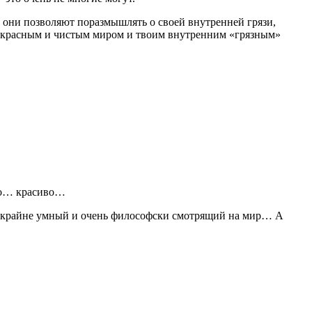
у они позволяют поразмышлять о своей внутренней грязи,
прекрасным и чистым миром и твоим внутренним «грязным»
чно… красиво…
век крайне умный и очень философски смотрящий на мир… А