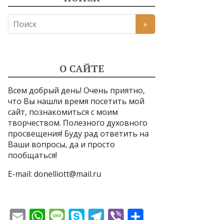
О САЙТЕ
Всем добрый день! Очень приятно,
что Вы нашли время посетить мой
сайт, познакомиться с моим
творчеством. Полезного духовного
просвещения! Буду рад ответить на
Ваши вопросы, да и просто
пообщаться!
E-mail:
donelliott@mail.ru
E
W
M
S
T
Vi
О