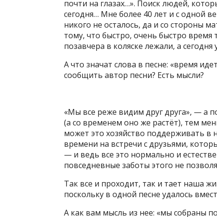
почти на глазах…». Поиск людей, кото
сегодня… Мне более 40 лет и с одной 
никого не осталось, да и со стороны ма
тому, что быстро, очень быстро время 
позавчера в коляске лежали, а сегодня
А что значат слова в песне: «время иде
сообщить автор песни? Есть мысли?
«Мы все реже видим друг друга», — а п
(а со временем оно же растёт), тем ме
может это хозяйство поддерживать в н
времени на встречи с друзьями, котор
— и ведь все это нормально и естествен
повседневные заботы этого не позволя
Так все и проходит, так и тает наша жи
поскольку в одной песне удалось вмест
А как вам мысль из нее: «мы собраны п