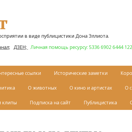
т
осприятии в виде публицистики Дона Эллиота.
нал;
ДЗЕН;
Личная помощь ресурсу: 5336 6902 6444 12
нтересные ссылки
Исторические заметки
Коро
ритика
О животных
О кино и артистах
О 
и клипы
Подписка на сайт
Публицистика