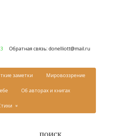
23
Обратная связь: donelliott@mail.ru
ткие заметки
Мировоззрение
себе
Об авторах и книгах
Стихи
ПОИСК