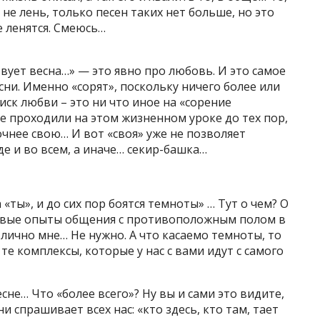
 не лень, только песен таких нет больше, но это
е ленятся. Смеюсь…
вует весна…» — это явно про любовь. И это самое
сни. Именно «сорят», поскольку ничего более или
иск любви – это ни что иное на «сорение
се проходили на этом жизненном уроке до тех пор,
точнее свою… И вот «своя» уже не позволяет
е и во всем, а иначе… секир-башка…
«ты», и до сих пор боятся темноты» … Тут о чем? О
ервые опыты общения с противоположным полом в
 лично мне… Не нужно. А что касаемо темноты, то
те комплексы, которые у нас с вами идут с самого
есне… Что «более всего»? Ну вы и сами это видите,
ни спрашивает всех нас: «кто здесь, кто там, тает