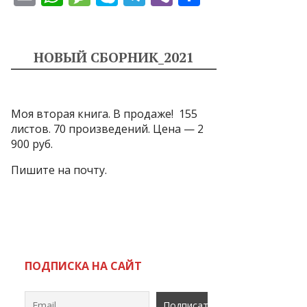
m
h
e
k
el
b
т
ai
at
ss
y
e
er
п
l
s
a
p
gr
р
НОВЫЙ СБОРНИК_2021
A
g
e
a
а
p
e
m
в
Моя вторая книга. В продаже! 155
p
и
листов. 70 произведений. Цена — 2
т
900 руб.
ь
Пишите на почту.
ПОДПИСКА НА САЙТ