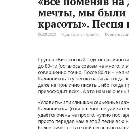
«Все поменяв на 
мечты, мы были 
красоты». Песня 
06.09.2020
Музыкальная критика
Комментарии
Группа «Високосный год» меня лично вс
до 80-ти (осталось совсем не много, и э
совершенно точно. После 80-ти – не зн
Калинников эту песню написал тогда, к
даже не прилично писать… ибо тогда п
превосходит всех… А это нам не очень 
«Уловить» эти слишком серьезные (даж
Калинникова (совершенно не удивительн
удаётся очень не просто, нужно постара
просто передал нам в этой песне всю н
более ничего – в одной песне всю нашу 