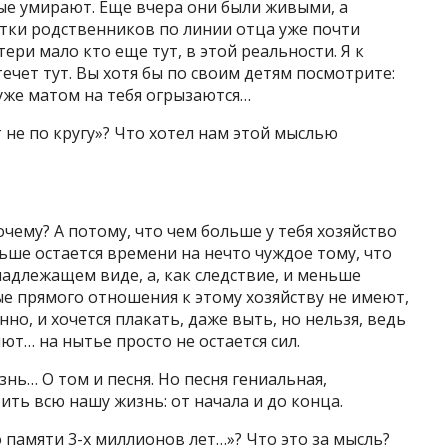
рые умирают. Еще вчера они были живыми, а
ветки родственников по линии отца уже почти
тери мало кто еще тут, в этой реальности. Я к
течет тут. Вы хотя бы по своим детям посмотрите:
 уже матом на тебя огрызаются…
т не по кругу»? Что хотел нам этой мыслью
очему? А потому, что чем больше у тебя хозяйство
ньше остается времени на нечто чуждое тому, что
адлежащем виде, а, как следствие, и меньше
ые прямого отношения к этому хозяйству не имеют,
но, и хочется плакать, даже выть, но нельзя, ведь
ют… на нытье просто не остается сил.
знь… О том и песня. Но песня гениальная,
ить всю нашу жизнь: от начала и до конца.
о памяти 3-х миллионов лет…»? Что это за мысль?