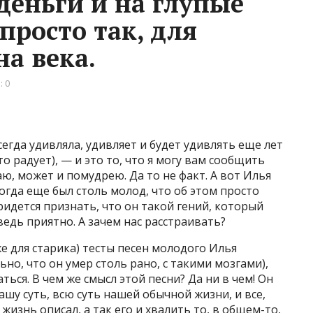
деньги и на глупые
просто так, для
на века.
: 0
егда удивляла, удивляет и будет удивлять еще лет
то радует), — и это то, что я могу вам сообщить
аю, может и помудрею. Да то не факт. А вот Илья
огда еще был столь молод, что об этом просто
ридется признать, что он такой гений, который
ведь приятно. А зачем нас расстраивать?
е для старика) тесты песен молодого Илья
о, что он умер столь рано, с такими мозгами),
ться. В чем же смысл этой песни? Да ни в чем! Он
ашу суть, всю суть нашей обычной жизни, и все,
жизнь описал, а так его и хвалить то, в общем-то,