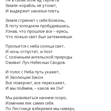
Не в силах боле ад терпеть.
Земля–корабль не утонет,
И выдержит насилья плеть.
Земля стряхнет с себя болезнь,
В поту холодном пробудившись,
Узнав, что прошлое все – ересь,
Что ложью свет был затемнивши.
Прольется с неба солнца свет,
И ночь отпустит, и поэт
С сознаньем ангельской природы
Оживит Луч Небесных Сводов.
И голос с Неба путь укажет,
И Эволюции Закон
Все повернет, все перескажет,
И мы поймем, – каков же Он?
Мы развиваться начнем скоро,
Изменим лик самих себя.
По Лестнице взберемся мы наверх,