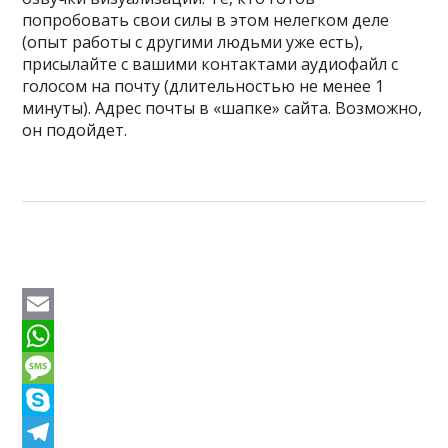
попробовать свои силы в этом нелегком деле
(опыт работы с другими людьми уже есть),
присылайте с вашими контактами аудиофайл с
голосом на почту (длительностью не менее 1
минуты). Адрес почты в «шапке» сайта. Возможно,
он подойдет.
E
m
W
a
h
M
i
a
e
S