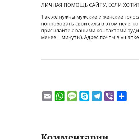
ЛИЧНАЯ ПОМОЩЬ САЙТУ, ЕСЛИ ХОТИТЕ
Так же нужны мужские и женские голоса
попробовать свои силы в этом нелегко
присылайте с вашими контактами ауди
менее 1 минуты). Адрес почты в «шапке
E
W
M
S
T
Vi
О
m
h
e
k
el
b
т
ai
at
ss
y
e
er
п
l
s
a
p
gr
р
A
g
e
a
а
Комментарии