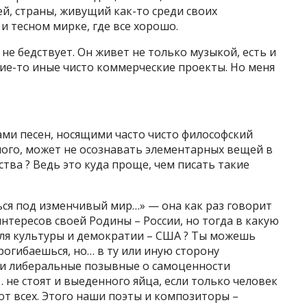
й, страны, живущий как-то среди своих
и тесном мирке, где все хорошо.
 не бедствует. Он живет не только музыкой, есть и
ие-то иные чисто коммерческие проекты. Но меня
тами песен, носящими часто чисто философский
много, может не осознавать элементарных вещей в
тва ? Ведь это куда проще, чем писать такие
ться под изменчивый мир…» — она как раз говорит
интересов своей Родины – России, но тогда в какую
теля культуры и демократии – США ? Ты можешь
прогибаешься, но… в ту или иную сторону
эти либеральные позывные о самоценности
 не стоят и выеденного яйца, если только человек
 от всех. Этого наши поэты и композиторы –