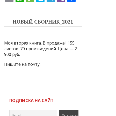
m
h
e
k
el
b
т
ai
at
ss
y
e
er
п
l
s
a
p
gr
р
НОВЫЙ СБОРНИК_2021
A
g
e
a
а
p
e
m
в
Моя вторая книга. В продаже! 155
p
и
листов. 70 произведений. Цена — 2
т
900 руб.
ь
Пишите на почту.
ПОДПИСКА НА САЙТ