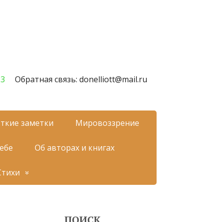
23
Обратная связь: donelliott@mail.ru
ткие заметки
Мировоззрение
себе
Об авторах и книгах
Стихи
ПОИСК