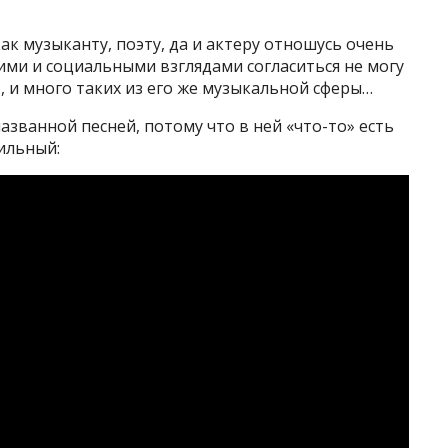
как музыканту, поэту, да и актеру отношусь очень
кими и социальными взглядами согласиться не могу
о, и много таких из его же музыкальной сферы…
азванной песней, потому что в ней «что-то» есть
тильный: