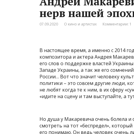
Андрей Макарев
нерв нашей эпох
07.09.2020
О кино и артистах
Комментарии: 1
В настоящее время, а именно с 2014 го
композитора и актера Андрея Макареви
его слов о поддержке властей Украины
Западе Украины, а так же его сомнени
России… Вот что значит человеку куль
политики – это совсем другие люди, ко
не любят когда те к ним, в их сферу «су
«идите на сцену и там выступайте, а ту
Но душа у Макаревича очень болела и о
смотреть на тот «беспредел», который
его понимаю. Он ведь человек очень л