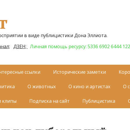
т
осприятии в виде публицистики Дона Эллиота.
нал;
ДЗЕН;
Личная помощь ресурсу: 5336 6902 6444 12
нтересные ссылки
Исторические заметки
Коро
ритика
О животных
О кино и артистах
О 
и клипы
Подписка на сайт
Публицистика