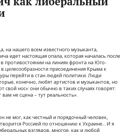
ич как либеральный
и
да, на нашего всем известного музыканта,
ча идет настоящая опала, которая началась после
 в противостоянии на линиях фронта на Юго-
й в целесообразности присоединения Крыма к
туры перейти в стан людей политики. Люди
торые, конечно, любят артистов и музыкантов, но
ют свой нос»: они обычно в таких случаях говорят:
т вам не сцена – тут реальность».
н не мог, как честный и порядочный человек,
 творится Россией по отношению к Украине… И я
иберальных взглядов, многое, как и любой