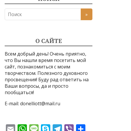
О САЙТЕ
Всем добрый день! Очень приятно,
что Вы нашли время посетить мой
сайт, познакомиться с моим
творчеством. Полезного духовного
просвещения! Буду рад ответить на
Ваши вопросы, да и просто
пообщаться!
E-mail:
donelliott@mail.ru
E
W
M
S
T
Vi
О