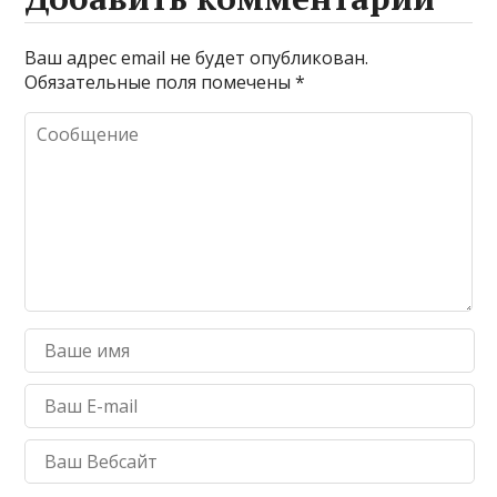
r
r
р
a
а
Ваш адрес email не будет опубликован.
Обязательные поля помечены
*
m
в
и
т
ь