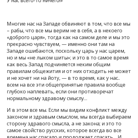
У нас всего-то ничего!»
Многие нас на Западе обвиняют в том, что все мы
– рабы, что все мы верим не в себя, а в некоего
«доброго царя», тогда как на самом деле и мы это
прекрасно чувствуем, — именно они там на
Западе ошибаются, поскольку царь у нас царем,
но и мы «не лыком шиты»; и это в то самое время
как весь Запад подчиняется неким общим
правилам общежития и от них отходить не может
и не хочет ни на йоту, — в то время, как у нас..
всем на все эти общепринятые правила вообще
глубоко наплевать, если они противоречат
нормальному здравому смыслу…
И в этом все мы. Если мы видим конфликт между
законом и здравым смыслом, мы всегда выбираем
сторону здравого смысла, а не закона; и это то
самое свойство русских, которое всегда во все
времена нас спасало и продолжает спасать… И