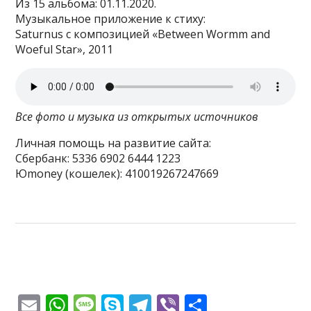
Из 15 альбома: 01.11.2020.
Музыкальное приложение к стиху:
Saturnus с композицией «Between Wormm and
Woeful Star», 2011
Все фото и музыка из открытых источников
Личная помощь на развитие сайта:
Сбербанк: 5336 6902 6444 1223
Юmoney (кошелек): 410019267247669
E
W
M
S
T
Vi
О