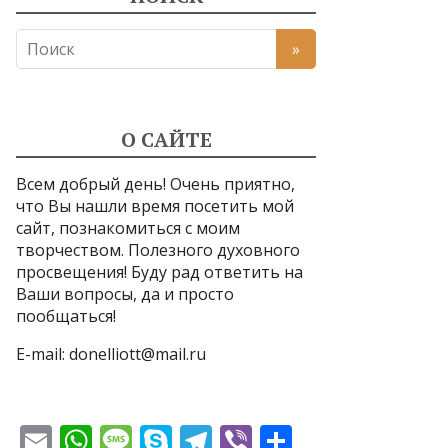
О САЙТЕ
Всем добрый день! Очень приятно,
что Вы нашли время посетить мой
сайт, познакомиться с моим
творчеством. Полезного духовного
просвещения! Буду рад ответить на
Ваши вопросы, да и просто
пообщаться!
E-mail:
donelliott@mail.ru
E
W
M
S
T
Vi
О