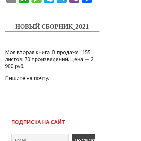
m
h
e
k
el
b
т
ai
at
ss
y
e
er
п
l
s
a
p
gr
р
НОВЫЙ СБОРНИК_2021
A
g
e
a
а
p
e
m
в
Моя вторая книга. В продаже! 155
p
и
листов. 70 произведений. Цена — 2
т
900 руб.
ь
Пишите на почту.
ПОДПИСКА НА САЙТ