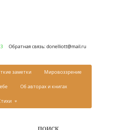
23
Обратная связь: donelliott@mail.ru
ткие заметки
Мировоззрение
себе
Об авторах и книгах
Стихи
ПОИСК