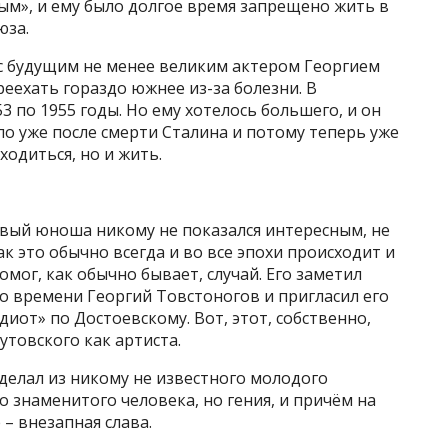
ым», и ему было долгое время запрещено жить в
юза.
с будущим не менее великим актером Георгием
еехать гораздо южнее из-за болезни. В
3 по 1955 годы. Но ему хотелось большего, и он
ло уже после смерти Сталина и потому теперь уже
одиться, но и жить.
явый юноша никому не показался интересным, не
ак это обычно всегда и во все эпохи происходит и
омог, как обычно бывает, случай. Его заметил
о времени Георгий Товстоногов и пригласил его
иот» по Достоевскому. Вот, этот, собственно,
утовского как артиста.
сделал из никому не известного молодого
о знаменитого человека, но гения, и причём на
 – внезапная слава.