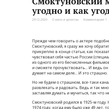
Смоктуновский м
угодно и как уго
29.12.2020
О кино и артистах
Комментарии: 1
Прежде чем говорить о актере подобн
Смоктуновский, я сразу же хочу обрати
прикреплю в конце статьи, как показа
чувствовал себя частью России (специ
из одного из его бесчисленных фильмов
и сможете прочувствовать… И ведь он т
думает на самом деле… И это страшно.
Но не будем о страшном, все-таки кан
развлекать и радовать. Ведь и так мно
заставляя думать и мучиться, так что н
Смоктуновский родился в 1925-м году. 
1974 году, когда ему было уже 49 лет,