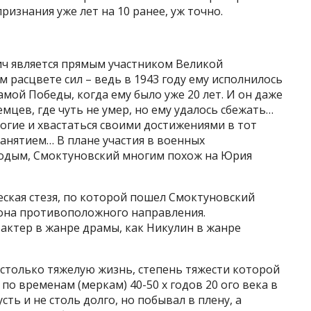
признания уже лет на 10 ранее, уж точно.
ч является прямым участником Великой
 расцвете сил – ведь в 1943 году ему исполнилось
самой Победы, когда ему было уже 20 лет. И он даже
емцев, где чуть не умер, но ему удалось сбежать…
огие и хвастаться своими достижениями в тот
анятием… В плане участия в военных
лодым, Смоктуновский многим похож на Юрия
ская стезя, по которой пошел Смоктуновский
, она противоположного направления.
актер в жанре драмы, как Никулин в жанре
только тяжелую жизнь, степень тяжести которой
о временам (меркам) 40-50 х годов 20 ого века в
ть и не столь долго, но побывал в плену, а