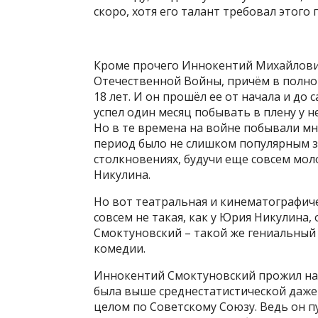
скоро, хотя его талант требовал этого 
Кроме прочего Иннокентий Михайлови
Отечественной Войны, причём в полном
18 лет. И он прошёл ее от начала и до 
успел один месяц побывать в плену у н
Но в те времена на войне побывали мн
период было не слишком популярным з
столкновениях, будучи еще совсем мо
Никулина.
Но вот театральная и кинематографиче
совсем не такая, как у Юрия Никулина
Смоктуновский – такой же гениальный 
комедии.
Иннокентий Смоктуновский прожил нас
была выше среднестатистической даже п
целом по Советскому Союзу. Ведь он пус