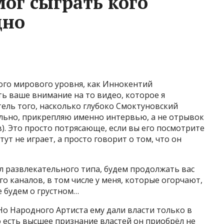
ог сыграть кого
дно
ого мирового уровня, как Иннокентий
ть ваше внимание на то видео, которое я
тель того, насколько глубоко Смоктуновский
ально, прикрепляю именно интервью, а не отрывок
). Это просто потрясающе, если вы его посмотрите
ут не играет, а просто говорит о том, что он
ал развлекательного типа, будем продолжать вас
го каналов, в том числе у меня, которые огорчают,
е будем о грустном…
Но Народного Артиста ему дали власти только в
 то есть высшее признание властей он приобрёл не