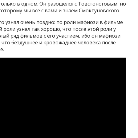
только в одном. Он разошелся с Товстоноговым, но
которому мы все с вами и знаем Смоктуновского.
го узнал очень поздно: по роли мафиози в фильме
ой роли узнал так хорошо, что после этой роли у
ый ряд фильмов с его участием, ибо он мафиози
, что бездушнее и кровожаднее человека после
е.