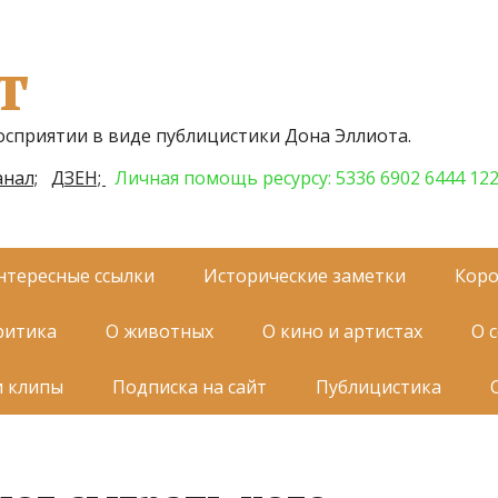
т
осприятии в виде публицистики Дона Эллиота.
нал;
ДЗЕН;
Личная помощь ресурсу: 5336 6902 6444 12
нтересные ссылки
Исторические заметки
Коро
ритика
О животных
О кино и артистах
О 
и клипы
Подписка на сайт
Публицистика