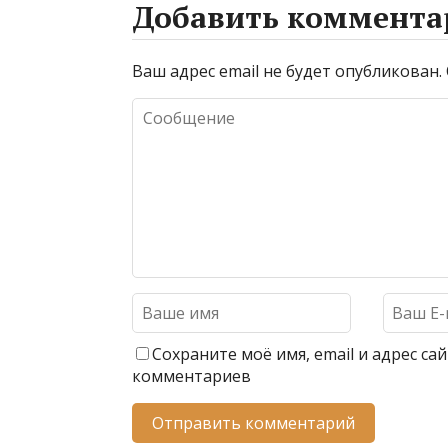
p
e
g
e
п
Добавить коммента
r
r
р
a
а
Ваш адрес email не будет опубликован.
m
в
и
т
ь
Сохраните моё имя, email и адрес с
комментариев