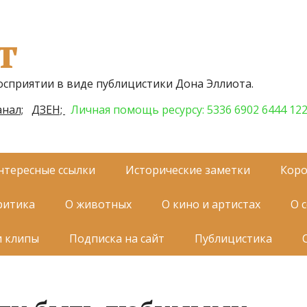
т
осприятии в виде публицистики Дона Эллиота.
нал;
ДЗЕН;
Личная помощь ресурсу: 5336 6902 6444 12
нтересные ссылки
Исторические заметки
Коро
ритика
О животных
О кино и артистах
О 
и клипы
Подписка на сайт
Публицистика