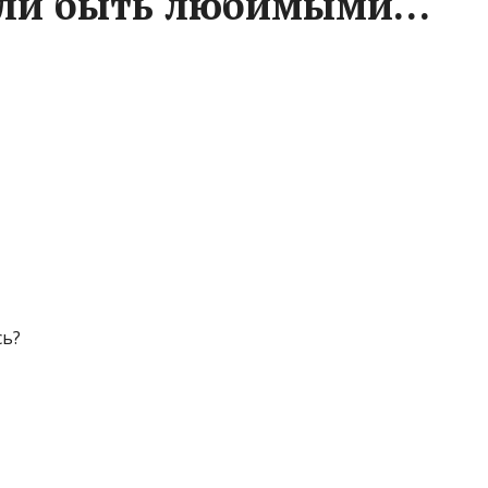
или быть любимыми…
сь?