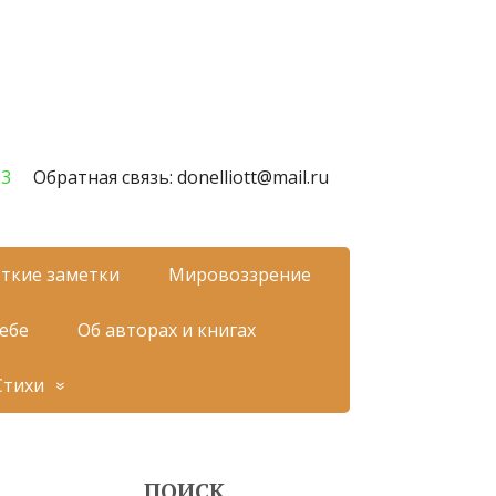
23
Обратная связь: donelliott@mail.ru
ткие заметки
Мировоззрение
себе
Об авторах и книгах
Стихи
ПОИСК