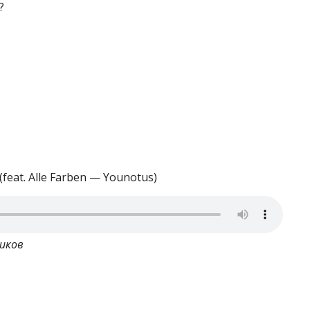
?
feat. Alle Farben — Younotus)
иков