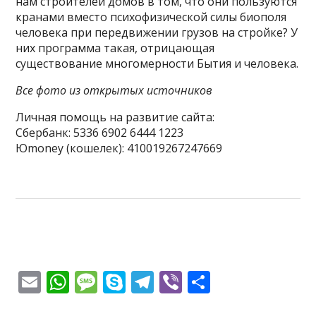
нам строителей домов в том, что они пользуются
кранами вместо психофизической силы биополя
человека при передвижении грузов на стройке? У
них программа такая, отрицающая
существование многомерности Бытия и человека.
Все фото из открытых источников
Личная помощь на развитие сайта:
Сбербанк: 5336 6902 6444 1223
Юmoney (кошелек): 410019267247669
E
W
M
S
T
Vi
О
m
h
e
k
el
b
т