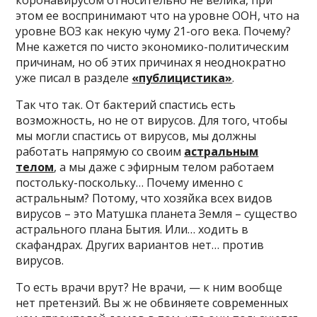
коронавирусом относительно не велика, при
этом ее воспринимают что на уровне ООН, что на
уровне ВОЗ как некую чуму 21-ого века. Почему?
Мне кажется по чисто экономико-политическим
причинам, но об этих причинах я неоднократно
уже писал в разделе
«публицистика»
.
Так что так. От бактерий спастись есть
возможность, но не от вирусов. Для того, чтобы
мы могли спастись от вирусов, мы должны
работать напрямую со своим
астральным
телом
, а мы даже с эфирным телом работаем
постольку-поскольку… Почему именно с
астральным? Потому, что хозяйка всех видов
вирусов – это Матушка планета Земля – существо
астрального плана Бытия. Или… ходить в
скафандрах. Других вариантов нет… против
вирусов.
То есть врачи врут? Не врачи, — к ним вообще
нет претензий. Вы ж не обвиняете современных