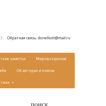
23
Обратная связь: donelliott@mail.ru
ткие заметки
Мировоззрение
себе
Об авторах и книгах
Стихи
ПОИСК