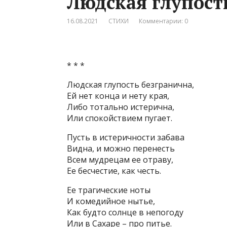
Людская глупост
16.08.2021
СТИХИ
Комментарии: 0
* * *
Людская глупость безгранична,
Ей нет конца и нету края,
Либо тотально истерична,
Или спокойствием пугает.
Пусть в истеричности забава
Видна, и можно перенесть
Всем мудрецам ее отраву,
Ее бесчестие, как честь.
Ее трагические ноты
И комедийное нытье,
Как будто солнце в непогоду
Или в Сахаре – про питье.