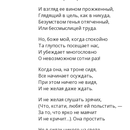
И взгляд ее вином прожженный,
Глядящий в цель, как в никуда,
Безумством генья отягченный,
Или бессмыслицей труда.
Но, боже мой, когда спокойно
Та глупость посещает нас,
И убеждает многословно
О невозможном сотни раз!
Когда она, на троне сидя,
Все начинает осуждать,
При этом ничего не видя,
И не желая даже ждать.
И не желая слушать зрячих,
(Что, кстати, любят ей польстить, —
За то, что ярко не маячит
И не кричит…). Она простить
Не в силах никого на свете…