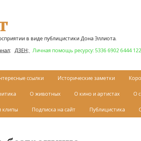
т
осприятии в виде публицистики Дона Эллиота.
нал;
ДЗЕН;
Личная помощь ресурсу: 5336 6902 6444 12
нтересные ссылки
Исторические заметки
Коро
ритика
О животных
О кино и артистах
О 
и клипы
Подписка на сайт
Публицистика