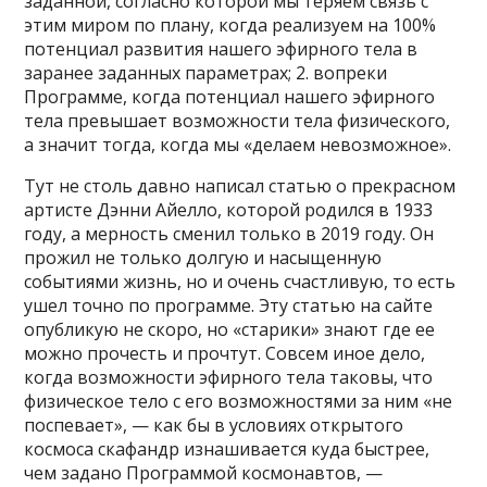
заданной, согласно которой мы теряем связь с
этим миром по плану, когда реализуем на 100%
потенциал развития нашего эфирного тела в
заранее заданных параметрах; 2. вопреки
Программе, когда потенциал нашего эфирного
тела превышает возможности тела физического,
а значит тогда, когда мы «делаем невозможное».
Тут не столь давно написал статью о прекрасном
артисте Дэнни Айелло, которой родился в 1933
году, а мерность сменил только в 2019 году. Он
прожил не только долгую и насыщенную
событиями жизнь, но и очень счастливую, то есть
ушел точно по программе. Эту статью на сайте
опубликую не скоро, но «старики» знают где ее
можно прочесть и прочтут. Совсем иное дело,
когда возможности эфирного тела таковы, что
физическое тело с его возможностями за ним «не
поспевает», — как бы в условиях открытого
космоса скафандр изнашивается куда быстрее,
чем задано Программой космонавтов, —