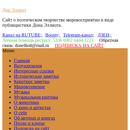
Дон Эллиот
Сайт о поэтическом творчестве мировосприятии в виде
публицистики Дона Эллиота.
Канал на RUTUBE;
Boosty;
Telegram-канал;
ДЗЕН;
Личная помощь ресурсу: 5336 6902 6444 1223
Обратная
связь: donelliott@mail.ru
ПОДПИСКА НА САЙТ
Меню
Главная
Визуализация
Интересные ссылки
Исторические заметки
Короткие заметки
Мировоззрение
Музыка
Музыкальная критика
О животных
О кино и артистах
О себе
Об авторах и книгах
Песни и клипы
Подписка на сайт