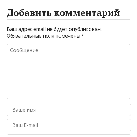
l
s
a
p
gr
р
A
g
e
a
а
Добавить комментарий
p
e
m
в
p
и
Ваш адрес email не будет опубликован.
Обязательные поля помечены
*
т
ь