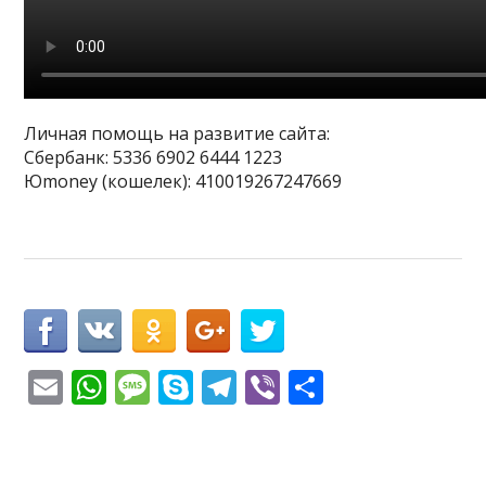
Личная помощь на развитие сайта:
Сбербанк: 5336 6902 6444 1223
Юmoney (кошелек): 410019267247669
E
W
M
S
T
Vi
О
m
h
e
k
el
b
т
ai
at
ss
y
e
er
п