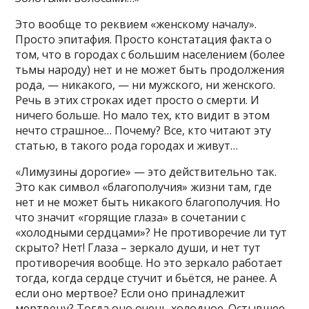
Это вообще то реквием «женскому началу».
Просто эпитафия. Просто констатация факта о
том, что в городах с большим населением (более
тьмы народу) нет и не может быть продолжения
рода, — никакого, — ни мужского, ни женского.
Речь в этих строках идет просто о смерти. И
ничего больше. Но мало тех, кто видит в этом
нечто страшное… Почему? Все, кто читают эту
статью, в такого рода городах и живут…
«Лимузины дорогие» — это действительно так.
Это как символ «благополучия» жизни там, где
нет и не может быть никакого благополучия. Но
что значит «горящие глаза» в сочетании с
«холодными сердцами»? Не противоречие ли тут
скрыто? Нет! Глаза – зеркало души, и нет тут
противоречия вообще. Но это зеркало работает
тогда, когда сердце стучит и бьётся, не ранее. А
если оно мертвое? Если оно принадлежит
мертвецу? Тогда оно очень холодное. Остывшее.