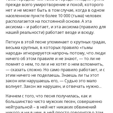
прежде всего умиротворение и покой, которого
нет и не может быть в том случае, когда в одном
населенном пункте более 10 000 (тьма) человек
располагается на постоянной основе. А эта
аксиома – и работает, и эта аксиома (правило для
нашей реальности) работает везде и всюду.
Петкун в этой песне упоминает о крупных градах,
весьма крупных, в которых правило «тьмы
народа» игнорируется напрочь потому, что люди
ничего об этом правиле и не знают, — то ли не
помнят о нем, то ли и не хотят о нем вспомнить,
— сказать сложно. Но само правило работает, и с
этим ничего не поделаешь. Знаешь ли ты этот
закон или нарушаешь его, — Судью это мало
волнует. Закон же нарушен, и отвечать нужно…
Начнем с того, что песня получилась, как и
большинство чисто мужских песен, совершенно
нейтральной – в ней нет никаких обвинений
никого и ни в чем, в ней просто говорится о том,