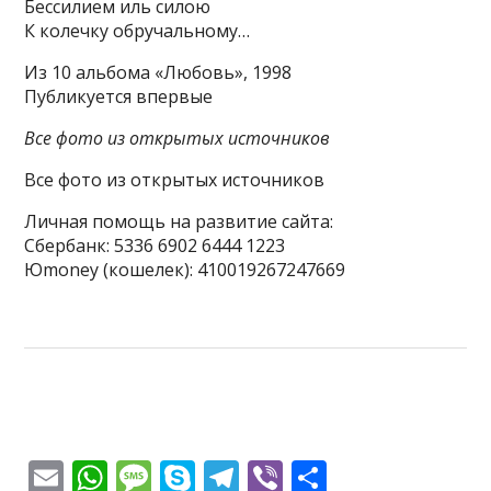
Бессилием иль силою
К колечку обручальному…
Из 10 альбома «Любовь», 1998
Публикуется впервые
Все фото из открытых источников
Все фото из открытых источников
Личная помощь на развитие сайта:
Сбербанк: 5336 6902 6444 1223
Юmoney (кошелек): 410019267247669
E
W
M
S
T
Vi
О