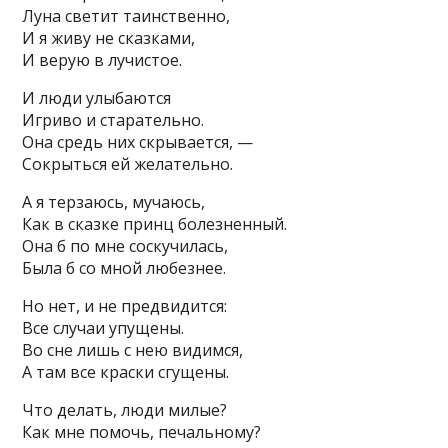
Луна светит таинственно,
И я живу не сказками,
И верую в лучистое.
И люди улыбаются
Игриво и старательно.
Она средь них скрывается, —
Сокрыться ей желательно.
А я терзаюсь, мучаюсь,
Как в сказке принц болезненный.
Она б по мне соскучилась,
Была б со мной любезнее.
Но нет, и не предвидится:
Все случаи упущены.
Во сне лишь с нею видимся,
А там все краски сгущены.
Что делать, люди милые?
Как мне помочь, печальному?