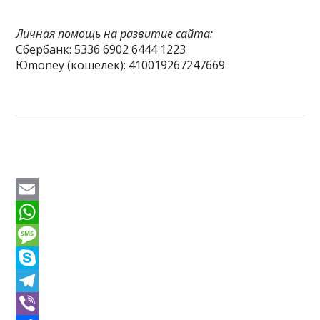
Личная помощь на развитие сайта:
Сбербанк: 5336 6902 6444 1223
Юmoney (кошелек): 410019267247669
E
m
W
a
h
M
i
a
e
S
l
t
s
k
T