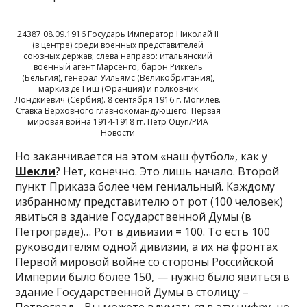
24387 08.09.1916 Государь Император Николай II
(в центре) среди военных представителей
союзных держав; слева направо: итальянский
военный агент Марсенго, барон Риккель
(Бельгия), генерал Уильямс (Великобритания),
маркиз де Гиш (Франция) и полковник
Лондкиевич (Сербия). 8 сентября 1916 г. Могилев.
Ставка Верховного главнокомандующего. Первая
мировая война 1914-1918 гг. Петр Оцуп/РИА
Новости
Но заканчивается на этом «наш футбол», как у
Шекли
? Нет, конечно. Это лишь начало. Второй
пункт Приказа более чем гениальный. Каждому
избранному представителю от рот (100 человек)
явиться в здание Государственной Думы (в
Петрограде)… Рот в дивизии = 100. То есть 100
руководителям одной дивизии, а их на фронтах
Первой мировой войне со стороны Российской
Империи было более 150, — нужно было явиться в
здание Государственной Думы в столицу –