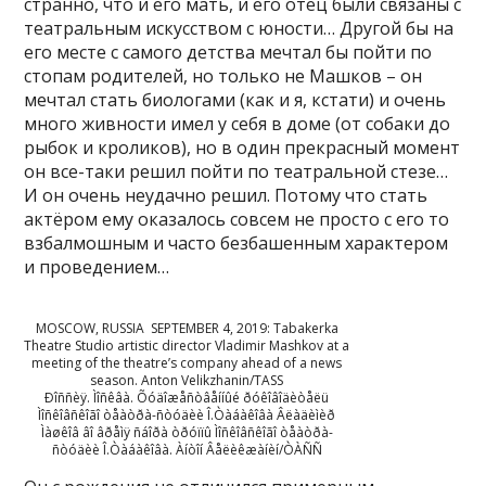
странно, что и его мать, и его отец были связаны с
театральным искусством с юности… Другой бы на
его месте с самого детства мечтал бы пойти по
стопам родителей, но только не Машков – он
мечтал стать биологами (как и я, кстати) и очень
много живности имел у себя в доме (от собаки до
рыбок и кроликов), но в один прекрасный момент
он все-таки решил пойти по театральной стезе…
И он очень неудачно решил. Потому что стать
актёром ему оказалось совсем не просто с его то
взбалмошным и часто безбашенным характером
и проведением…
MOSCOW, RUSSIA  SEPTEMBER 4, 2019: Tabakerka
Theatre Studio artistic director Vladimir Mashkov at a
meeting of the theatre’s company ahead of a news
season. Anton Velikzhanin/TASS
Ðîññèÿ. Ìîñêâà. Õóäîæåñòâåííûé ðóêîâîäèòåëü
Ìîñêîâñêîãî òåàòðà-ñòóäèè Î.Òàáàêîâà Âëàäèìèð
Ìàøêîâ âî âðåìÿ ñáîðà òðóïïû Ìîñêîâñêîãî òåàòðà-
ñòóäèè Î.Òàáàêîâà. Àíòîí Âåëèêæàíèí/ÒÀÑÑ