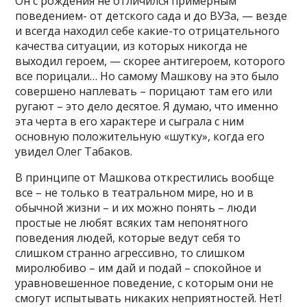
Он с рождения не отличился примерным
поведением- от детского сада и до ВУЗа, — везде
и всегда находил себе какие-то отрицательного
качества ситуации, из которых никогда не
выходил героем, — скорее антигероем, которого
все порицали… Но самому Машкову на это было
совершено наплевать – порицают там его или
ругают – это дело десятое. Я думаю, что именно
эта черта в его характере и сыграла с ним
основную положительную «шутку», когда его
увидел Олег Табаков.
В принципе от Машкова открестились вообще
все – не только в театральном мире, но и в
обычной жизни – и их можно понять – люди
простые не любят всяких там непонятного
поведения людей, которые ведут себя то
слишком странно агрессивно, то слишком
миролюбиво – им дай и подай – спокойное и
уравновешенное поведение, с которым они не
смогут испытывать никаких неприятностей. Нет!