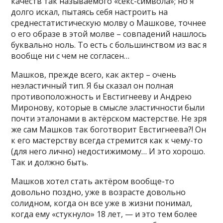
качеств так называемого «секс-символа»; но я
долго искал, пытаясь себя настроить на
среднестатистическую молву о Машкове, точнее
о его образе в этой молве – совпадений нашлось
буквально ноль. То есть с большинством из вас я
вообще ни с чем не согласен…
Машков, прежде всего, как актер – очень
неэластичный тип. Я бы сказал он полная
противоположность и Евстигнееву и Андрею
Миронову, которые в смысле эластичности были
почти эталонами в актёрском мастерстве. Не зря
же сам Машков так боготворит Евстигнеева?! Он
к его мастерству всегда стремится как к чему-то
(для него лично) недостижимому… И это хорошо.
Так и должно быть.
Машков хотел стать актёром вообще-то
довольно поздно, уже в возрасте довольно
солидном, когда он все уже в жизни понимал,
когда ему «стукнуло» 18 лет, — и это тем более