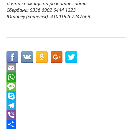
Личная помощь на развитие сайта:
Сбербанк: 5336 6902 6444 1223
Юmoney (кошелек): 410019267247669
E
m
W
a
h
M
i
a
e
S
l
t
s
k
T
s
s
y
e
V