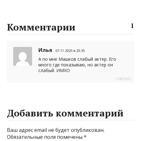
A
a
p
l
i
О
p
g
e
e
b
т
p
e
g
e
п
Комментарии
1
r
r
р
a
а
Илья
07.11.2025 в 20:35
m
в
А по мне Машков слабый актер. Его
и
много где показываю, но актер он
слабый. ИМХО
т
ОТВЕТИТЬ
ь
Добавить комментарий
Ваш адрес email не будет опубликован.
Обязательные поля помечены
*