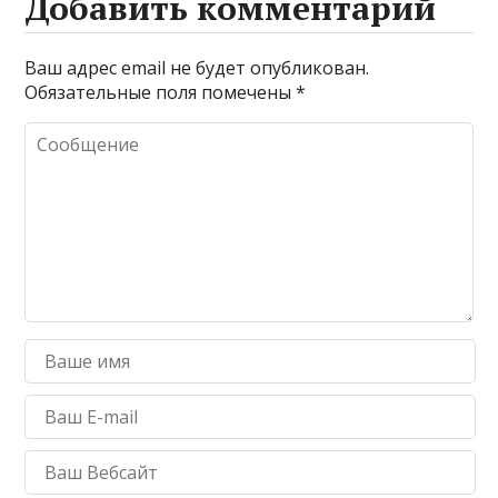
Добавить комментарий
r
r
р
a
а
Ваш адрес email не будет опубликован.
Обязательные поля помечены
*
m
в
и
т
ь