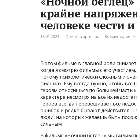
«Ночной беглец»
крайне напряже
человеке чести и
18.01.2023
О кино и артистах
Комментарии: 0
В этом фильме в главной роли снимает
когда я смотрю фильмы с его участием
потому психологически сложным и очен
фильмах. Ему всегда нужно, чтобы все 
героям относишься по большей части ка
характера несмотря на все их недостатк
героев всегда перевешивает все недос
ошибок и редко бывают действительно
люди, на которых желаешь быть похож
сильным.
В фильме «Ночной беглец» мы видим п