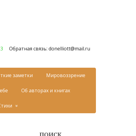
23
Обратная связь: donelliott@mail.ru
ткие заметки
Мировоззрение
себе
Об авторах и книгах
Стихи
ПОИСК