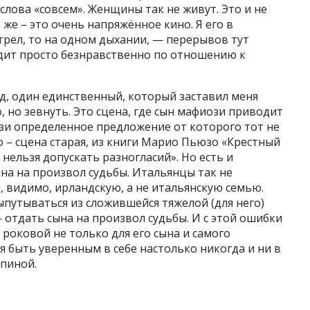
 слова «совсем». Женщины так не живут. Это и не
же – это очень напряжённое кино. Я его в
отрел, то на одном дыхании, — перерывов тут
ядит просто безнравственно по отношению к
д, один единственный, который заставил меня
о, но зевнуть. Это сцена, где сын мафиози приводит
ози определенное предложение от которого тот не
о – сцена старая, из книги Марио Пьюзо «Крестный
 нельзя допускать разногласий». Но есть и
ына на произвол судьбы. Итальянцы так не
 видимо, ирландскую, а не итальянскую семью.
ыпутываться из сложившейся тяжелой (для него)
 отдать сына на произвол судьбы. И с этой ошибки
ь роковой не только для его сына и самого
зя быть уверенным в себе настолько никогда и ни в
спиной.