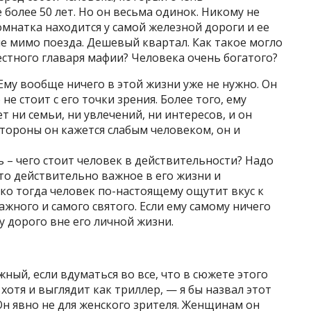
 более 50 лет. Но он весьма одинок. Никому не
комнатка находится у самой железной дороги и ее
е мимо поезда. Дешевый квартал. Как такое могло
естного главаря мафии? Человека очень богатого?
Ему вообще ничего в этой жизни уже не нужно. Он
не стоит с его точки зрения. Более того, ему
ет ни семьи, ни увлечений, ни интересов, и он
стороны он кажется слабым человеком, он и
ть – чего стоит человек в действительности? Надо
о-то действительно важное в его жизни и
ко тогда человек по-настоящему ощутит вкус к
жного и самого святого. Если ему самому ничего
му дорого вне его личной жизни.
ный, если вдуматься во все, что в сюжете этого
 хотя и выглядит как триллер, — я бы назвал этот
н явно не для женского зрителя. Женщинам он