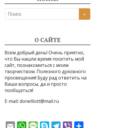
О САЙТЕ
Всем добрый день! Очень приятно,
что Вы нашли время посетить мой
сайт, познакомиться с моим
творчеством. Полезного духовного
просвещения! Буду рад ответить на
Ваши вопросы, да и просто
пообщаться!
E-mail:
donelliott@mail.ru
E
W
M
S
T
Vi
О