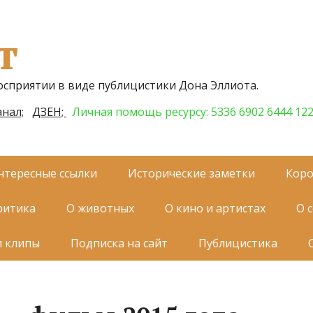
т
осприятии в виде публицистики Дона Эллиота.
нал;
ДЗЕН;
Личная помощь ресурсу: 5336 6902 6444 12
нтересные ссылки
Исторические заметки
Коро
ритика
О животных
О кино и артистах
О 
и клипы
Подписка на сайт
Публицистика