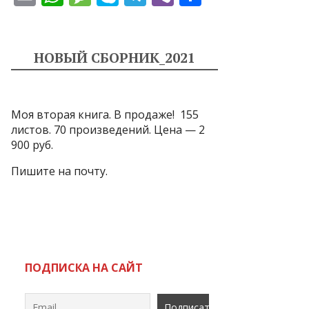
m
h
e
k
el
b
т
ai
at
ss
y
e
er
п
l
s
a
p
gr
р
НОВЫЙ СБОРНИК_2021
A
g
e
a
а
p
e
m
в
Моя вторая книга. В продаже! 155
p
и
листов. 70 произведений. Цена — 2
т
900 руб.
ь
Пишите на почту.
ПОДПИСКА НА САЙТ