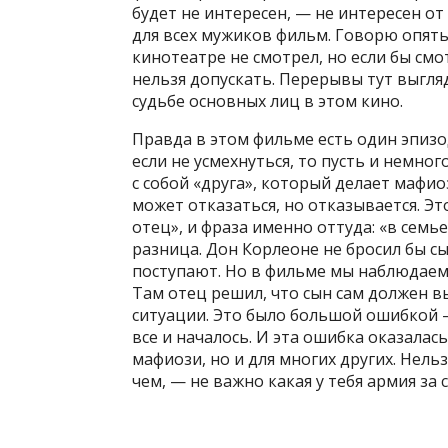
будет не интересен, — не интересен от
для всех мужиков фильм. Говорю опять 
кинотеатре не смотрел, но если бы см
нельзя допускать. Перерывы тут выгл
судьбе основных лиц в этом кино.
Правда в этом фильме есть один эпизо
если не усмехнуться, то пусть и немног
с собой «друга», который делает мафи
может отказаться, но отказывается. Эт
отец», и фраза именно оттуда: «в семье
разница. Дон Корлеоне не бросил бы с
поступают. Но в фильме мы наблюдаем,
Там отец решил, что сын сам должен в
ситуации. Это было большой ошибкой –
все и началось. И эта ошибка оказалас
мафиози, но и для многих других. Нель
чем, — не важно какая у тебя армия за 