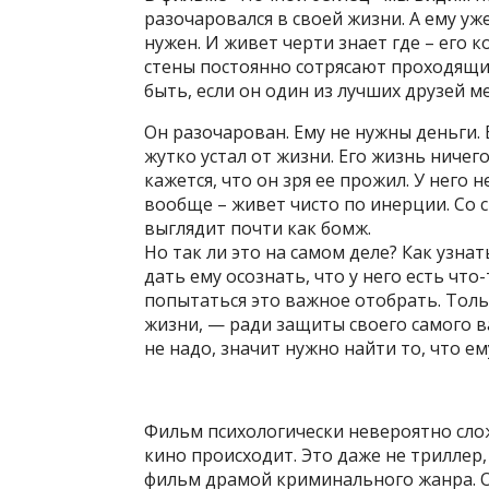
разочаровался в своей жизни. А ему уже
нужен. И живет черти знает где – его 
стены постоянно сотрясают проходящи
быть, если он один из лучших друзей м
Он разочарован. Ему не нужны деньги. 
жутко устал от жизни. Его жизнь ничего 
кажется, что он зря ее прожил. У него н
вообще – живет чисто по инерции. Со 
выглядит почти как бомж.
Но так ли это на самом деле? Как узна
дать ему осознать, что у него есть чт
попытаться это важное отобрать. Толь
жизни, — ради защиты своего самого ва
не надо, значит нужно найти то, что е
Фильм психологически невероятно слож
кино происходит. Это даже не триллер,
фильм драмой криминального жанра. О