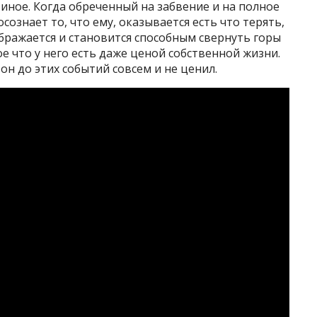
 иное. Когда обреченный на забвение и на полное
сознает то, что ему, оказывается есть что терять,
ображается и становится способным свернуть горы
е что у него есть даже ценой собственной жизни.
н до этих событий совсем и не ценил.