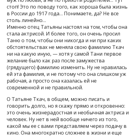
муж по любви, а не по прихоти родителей… Тут
стоп! Это по поводу того, как хороша была жизнь
в России до 1917 года… Понимаете, да? Не все
столь линейно…
Именно отец Татьяны настоял на том, чтобы она
стала актрисой. И более того, он очень просил
Таню о том, чтобы они никогда и ни при каких
обстоятельствах не меняла свою фамилию Ткач
ни на какую иную, — хотя у самой Тани первое
желание было как раз после замужества
(грядущего) фамилию изменить. Ну не нравилась
ей эта фамилия, и не потому что она слишком уж
рабочая, а просто она казалась ей не
современной и не правильной.
О Татьяне Ткач, в общем, можно писать и
говорить долго, но я скажу прямо и откровенно:
это очень жизнерадостная и необычная актриса и
человек. Ну нет в ней вообще ничего из того,
какой мы ее с вами представляем через подачу в
кино. Она многократно сложнее в жизни и еще