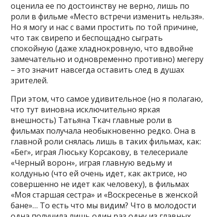
оценила ее по достоинству не верно, лишь по
роли в фильме «Место встречи изменить нельзя».
Но я могу и нас с вами простить по той причине,
что так свирепо и беспощадно сыграть
спокойную (даже хладнокровную, что вдвойне
замечательно и одновременно противно) мегеру
– это значит навсегда оставить след в душах
зрителей.
При этом, что самое удивительное (но я полагаю,
что тут виновна исключительно яркая
внешность) Татьяна Ткач главные роли в
фильмах получала необыкновенно редко. Она в
главной роли снялась лишь в таких фильмах, как:
«Бег», играя Люську Корсакову, в телесериале
«Черный ворон», играя главную ведьму и
колдунью (что ей очень идет, как актрисе, но
совершенно не идет как человеку), в фильмах
«Моя старшая сестра» и «Воскресенье в женской
бане»… То есть что мы видим? Что в молодости
одна получила лишь один раз одну из главных