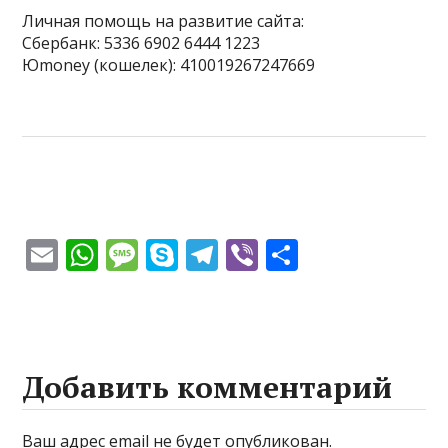
Личная помощь на развитие сайта:
Сбербанк: 5336 6902 6444 1223
Юmoney (кошелек): 410019267247669
E
W
M
S
T
Vi
О
m
h
e
k
el
b
т
ai
at
ss
y
e
er
п
l
s
a
p
gr
р
A
g
e
a
а
Добавить комментарий
p
e
m
в
p
и
Ваш адрес email не будет опубликован.