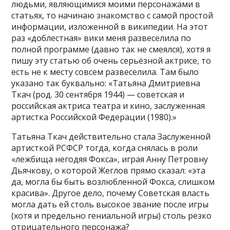
людьми, являющимися моими персонажами в
статьях, то начинаю знакомство с самой простой
информации, изложенной в википедии. На этот
раз «доблестная» вики меня развеселила по
полной программе (давно так не смеялся), хотя я
пишу эту статью об очень серьёзной актрисе, то
есть не к месту совсем развеселила. Там было
указано так буквально: «Татьяна Дмитриевна
Ткач (род. 30 сентября 1944) — советская и
российская актриса театра и кино, заслуженная
артистка Российской Федерации (1980).»
Татьяна Ткач действительно стала Заслуженной
артисткой РСФСР тогда, когда снялась в роли
«лежбища негодяя Фокса», играя Анну Петровну
Дьячкову, о которой Жеглов прямо сказал: «эта
да, могла бы быть возлюбленной Фокса, слишком
красива». Другое дело, почему Советская власть
могла дать ей столь высокое звание после игры
(хотя и предельно гениальной игры) столь резко
отрицательного персонажа?