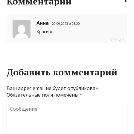
Комментарии
r
r
р
a
а
Анна
20.09.2023 в 23:20
m
в
Красиво
и
ОТВЕТИТЬ
т
ь
Добавить комментарий
Ваш адрес email не будет опубликован.
Обязательные поля помечены
*