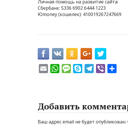
Личная помощь на развитие сайта:
Сбербанк: 5336 6902 6444 1223
Юmoney (кошелек): 410019267247669
E
W
M
S
T
Vi
О
m
h
e
k
el
b
т
ai
at
ss
y
e
er
п
l
s
a
p
gr
р
A
g
e
a
а
Добавить коммента
p
e
m
в
p
и
Ваш адрес email не будет опубликован.