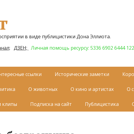
т
осприятии в виде публицистики Дона Эллиота.
нал;
ДЗЕН;
Личная помощь ресурсу: 5336 6902 6444 12
нтересные ссылки
Исторические заметки
Коро
ритика
О животных
О кино и артистах
О 
и клипы
Подписка на сайт
Публицистика