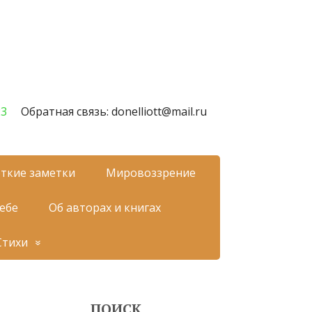
23
Обратная связь: donelliott@mail.ru
ткие заметки
Мировоззрение
себе
Об авторах и книгах
Стихи
ПОИСК