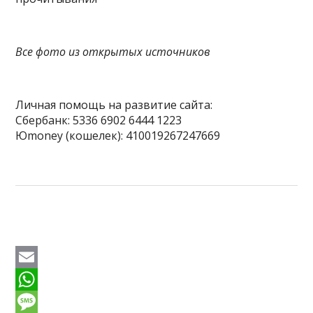
Все фото из открытых источников
Личная помощь на развитие сайта:
Сбербанк: 5336 6902 6444 1223
Юmoney (кошелек): 410019267247669
E
m
W