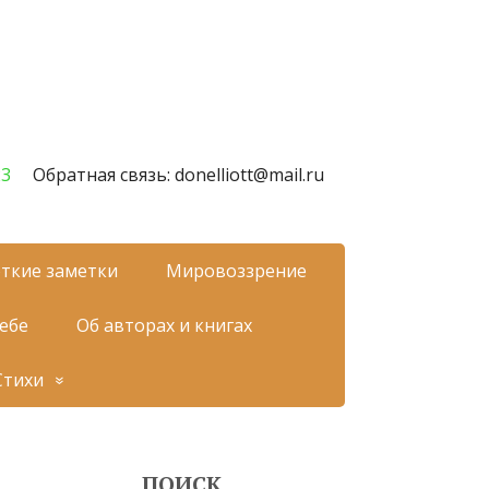
23
Обратная связь: donelliott@mail.ru
ткие заметки
Мировоззрение
себе
Об авторах и книгах
Стихи
ПОИСК