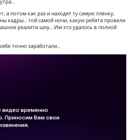
 утра…
т, а потом как раз и находят ту самую плёнку,
ены кадры… той самой ночи, какую ребята провели
трашное реалити шоу… Им это удалось в полной
и себе точно заработали…