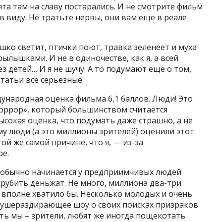
та там на славу постарались. И не смотрите фильм
ю в виду. Не тратьте нервы, они вам еще в реале
шко светит, птички поют, травка зеленеет и муха
лышками. И не в одиночестве, как я, а всей
ез детей… И я не шучу. А то подумают еще о том,
статьи все серьезные.
ународная оценка фильма 6,1 баллов. Люди! Это
хоррор», который большинством считается
сокая оценка, что подумать даже страшно, а не
му люди (а это миллионы зрителей) оценили этот
й же самой причине, что я, — из-за
ре.
к обычно начинается у предприимчивых людей
 срубить деньжат. Не много, миллиона два-три
 вполне хватило бы. Несколько молодых и очень
ушераздирающее шоу о своих поисках призраков
сть мы – зрители, любят же иногда пощекотать