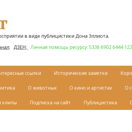
т
осприятии в виде публицистики Дона Эллиота.
нал;
ДЗЕН;
Личная помощь ресурсу: 5336 6902 6444 12
нтересные ссылки
Исторические заметки
Коро
ритика
О животных
О кино и артистах
О 
и клипы
Подписка на сайт
Публицистика