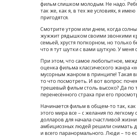
фильм слишком молодым. Не надо. Ребя
так же, как я, в тех же условиях, я име
пригодятся.
Смотрите утром или днем, когда солны
жужжит рядышком своими звонкими кры
семьей, хрустя попкорном, но только б
что я тут шутки с вами шуткую. У меня 
При этом, что самое любопытное, межд
оценка фильма классического жанра «
мусорным жанром в принципе! Такая вы
то что посмотреть. И вот вопрос: поче
трешевый фильм столь высоко? Да по то
перенесённого страха при его просмот
Начинается фильм в общем-то так, ка
этого мира все – с желания по легкому
долларов для начала счастливой жизни
амбициозных людей решили снимать д
и всего паранормального. Люди – то е