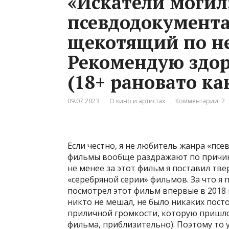
«Искатели могил
псевдодокумент
щекотящий по не
Рекомендую здор
(18+ рановато ка
09.07.2023
О кино и артистах
Комментарии: 2
Если честно, я не любитель жанра «пс
фильмы вообще раздражают по причине 
не менее за этот фильм я поставил тве
«серебряной серии» фильмов. За что я 
посмотрел этот фильм впервые в 2018 
никто не мешал, не было никаких пост
приличной громкости, которую пришло
фильма, приблизительно). Поэтому то 