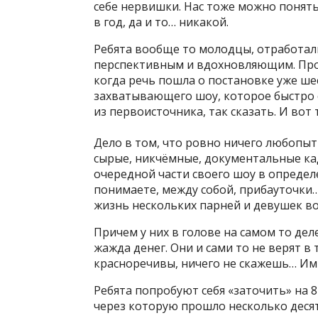
себе нервишки. Нас тоже можно понять,
в год, да и то… никакой.
Ребята вообще то молодцы, отработал
перспективным и вдохновляющим. Прод
когда речь пошла о постановке уже ше
захватывающего шоу, которое быстро 
из первоисточника, так сказать. И вот 
Дело в том, что ровно ничего любопы
сырые, никчёмные, документальные кад
очередной части своего шоу в определ
понимаете, между собой, прибауточки… 
жизнь нескольких парней и девушек 
Причем у них в голове на самом то де
жажда денег. Они и сами то не верят в 
красноречивы, ничего не скажешь… Им
Ребята попробуют себя «заточить» на 
через которую прошло несколько десят