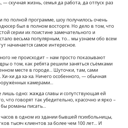
 — скучная жизнь, семья да работа, да отпуск раз
и по полной программе, шоу получилось очень
юсер был в полном восторге. Но дело в том, что
стой серии их поистине замечательного и
стало весьма популярным, то… мы узнаем обо всем
тут начинается самое интересное.
тного не происходит – нам просто показывают
ры о том, как ребята решили заняться съёмками
енном месте в городе… Шуточки, там, сами
Хи-хи да ха-ха. Ничего особенного, — обычная
вооружённых камерами…
ле лишь одно: жажда славы и сопутствующая ей
то, что говорят так убедительно, красочно и ярко –
 бы романы писать…
8 часов в одном из здании бывшей психбольницы,
ков тысяч клиентов за более чем 100 лет… И