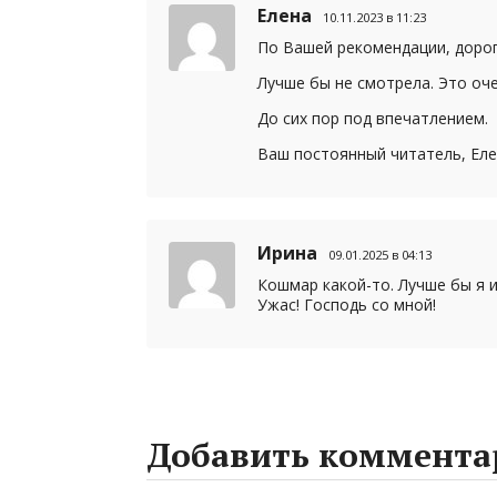
Елена
10.11.2023 в 11:23
m
в
По Вашей рекомендации, дорог
и
Лучше бы не смотрела. Это оч
т
До сих пор под впечатлением.
ь
Ваш постоянный читатель, Ел
Ирина
09.01.2025 в 04:13
Кошмар какой-то. Лучше бы я и
Ужас! Господь со мной!
Добавить коммента