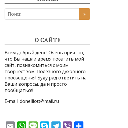
О САЙТЕ
Всем добрый день! Очень приятно,
что Вы нашли время посетить мой
сайт, познакомиться с моим
творчеством. Полезного духовного
просвещения! Буду рад ответить на
Ваши вопросы, да и просто
пообщаться!
E-mail:
donelliott@mail.ru
E
W
M
S
T
Vi
О