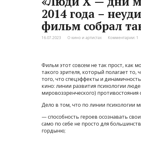
«Люди Х — дни 
2014 года – неуд
фильм собрал та
16.07.2023
О кино и артистах
Комментарии: 1
Фильм этот совсем не так прост, как 
такого зрителя, который полагает то,
того, что спецэффекты и динамичность
кино: линии развития психологии люде
мировоззренческого) противостояния 
Дело в том, что по линии психологии 
— способность героев осознавать свои
само по себе не просто для большинст
гордыню;