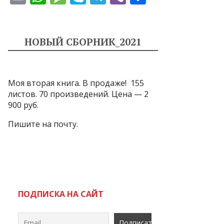
m
h
e
k
el
b
т
ai
at
ss
y
e
er
п
l
s
a
p
gr
р
НОВЫЙ СБОРНИК_2021
A
g
e
a
а
p
e
m
в
Моя вторая книга. В продаже! 155
p
и
листов. 70 произведений. Цена — 2
т
900 руб.
ь
Пишите на почту.
ПОДПИСКА НА САЙТ