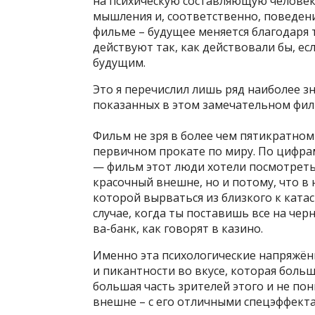
на психическую составляющую человека
мышления и, соответственно, поведени
фильме – будущее меняется благодаря 
действуют так, как действовали бы, ес
будущим.
Это я перечислил лишь ряд наиболее 
показанных в этом замечательном филь
Фильм не зря в более чем пятикратном
первичном прокате по миру. По цифра
— фильм этот люди хотели посмотреть 
красочный внешне, но и потому, что в 
которой вырваться из близкого к кат
случае, когда ты поставишь все на черн
ва-банк, как говорят в казино.
Именно эта психологические напряжён
и пикантности во вкусе, которая больше
большая часть зрителей этого и не п
внешне – с его отличными спецэффек