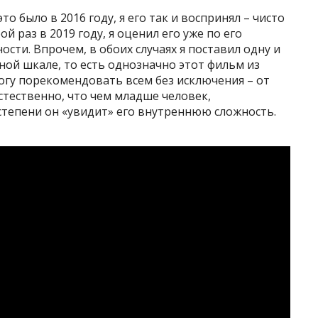
о было в 2016 году, я его так и воспринял – чисто
й раз в 2019 году, я оценил его уже по его
сти. Впрочем, в обоих случаях я поставил одну и
льной шкале, то есть однозначно этот фильм из
огу порекомендовать всем без исключения – от
стественно, что чем младше человек,
тепени он «увидит» его внутреннюю сложность.