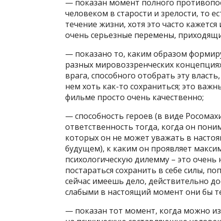
— показан момент полного противопос
человеком в старости и зрелости, то е
течение жизни, хотя это часто кажется
очень серьезные перемены, приходящи
— показано то, каким образом формир
разных мировоззренческих концепциях,
врага, способного отобрать эту власть
нем хоть как-то сохраниться; это важ
фильме просто очень качественно;
— способность героев (в виде Росомахи
ответственность тогда, когда он поним
которых он не может уважать в настоя
будущем), к каким он проявляет макси
психологическую дилемму – это очень н
постараться сохранить в себе силы, по
сейчас имеешь дело, действительно д
слабыми в настоящий момент они бы те
— показан тот момент, когда можно и