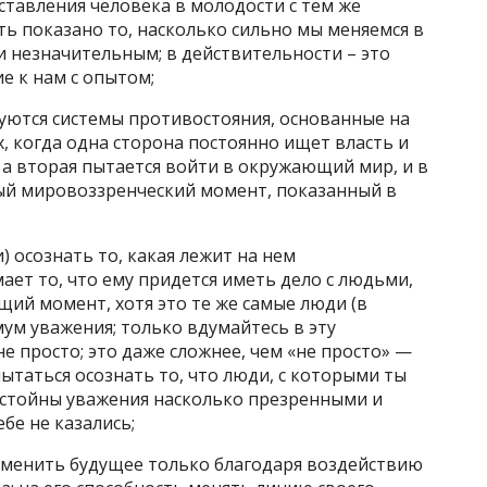
тавления человека в молодости с тем же
сть показано то, насколько сильно мы меняемся в
 и незначительным; в действительности – это
е к нам с опытом;
уются системы противостояния, основанные на
 когда одна сторона постоянно ищет власть и
, а вторая пытается войти в окружающий мир, и в
ный мировоззренческий момент, показанный в
) осознать то, какая лежит на нем
ает то, что ему придется иметь дело с людьми,
щий момент, хотя это те же самые люди (в
мум уважения; только вдумайтесь в эту
е просто; это даже сложнее, чем «не просто» —
пытаться осознать то, что люди, с которыми ты
остойны уважения насколько презренными и
бе не казались;
зменить будущее только благодаря воздействию