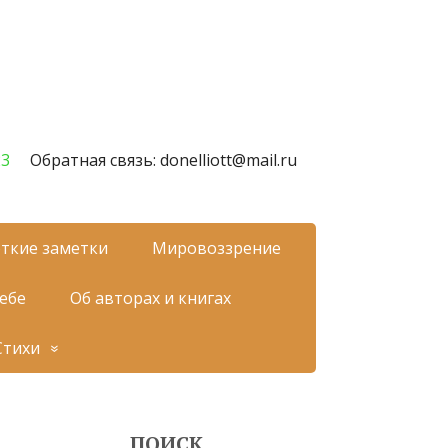
23
Обратная связь: donelliott@mail.ru
ткие заметки
Мировоззрение
себе
Об авторах и книгах
Стихи
ПОИСК