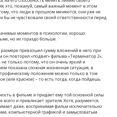
; на его способность менять линию своего
я; это, пожалуй, самый важный момент в этом
тому, что люди в прошлом меняются, они уже не
ли бы не чувствовали своей ответственности перед
значимых моментов в психологии, хорошо
ме, но их гораздо больше.
 размере превзошел сумму вложений в него при
м он повторил «подвиг» фильма «Терминатор 2»,
не только потому, что он очень яркий и
нем показана сложная жизненная ситуация, в
астрофическому положения можно только в том
ое (или красное) – то есть тогда, когда пойдешь
ность в фильме и придает ему той основной силы
 всего и привлекает зрителя. Хотя, разумеется,
онимает даже, воспринимая фильм исключительно
тами, компьютерной графикой и замысловатым