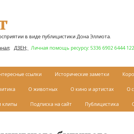
т
осприятии в виде публицистики Дона Эллиота.
нал;
ДЗЕН;
Личная помощь ресурсу: 5336 6902 6444 12
нтересные ссылки
Исторические заметки
Коро
ритика
О животных
О кино и артистах
О 
и клипы
Подписка на сайт
Публицистика