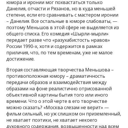
юмора и иронии мог похвастаться только
Данелия, отчасти и Рязанов, но в куда меньшей
степени, если его сравнивать с мастером иронии
– Данелия. Все остальные в юморе слабоваты, —
поэтому Меньшов в этой сфере не выделяется из
общего списка. Его комедия «Шырли-мырли»
передает разве что «разухабистость нравов»
России 1990-х, хотя и содержится в рамках
приличия, что, по тем временам, уже не малое
достижение.
Вторая составляющая творчества Меньшова –
противоположная юмору – драматичность
передачи образов и взаимодействия между
образами на фоне реалистично отрисованной
объективной картины бытия того или иного
времени. Что о этой черте в его творчестве
можно сказать? «Москва слезам не верит» —
фильм сильный, но уж слишком он приземленный,
не хватает поэтики, не хватает некоего
духовного содержания, возвышенности над всем