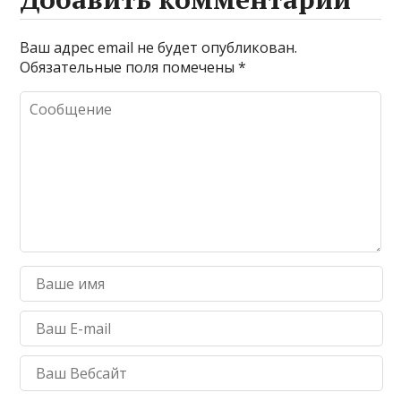
r
r
р
a
а
Ваш адрес email не будет опубликован.
Обязательные поля помечены
*
m
в
и
т
ь