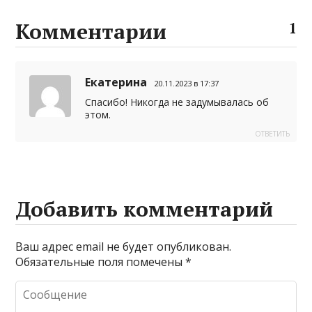
l
s
a
p
gr
р
A
g
e
a
а
Комментарии
1
p
e
m
в
p
и
Екатерина
20.11.2023 в 17:37
т
Спасибо! Никогда не задумывалась об
ь
этом.
ОТВЕТИТЬ
Добавить комментарий
Ваш адрес email не будет опубликован.
Обязательные поля помечены
*