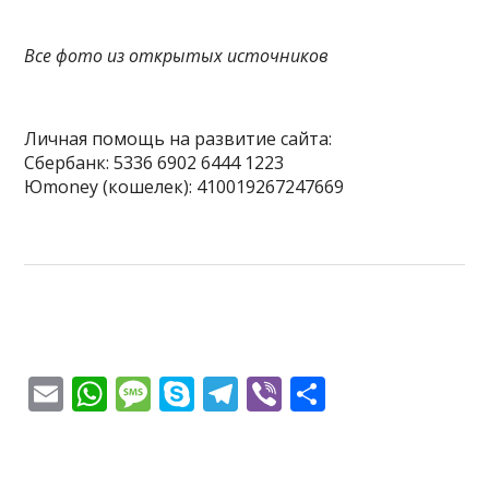
Все фото из открытых источников
Личная помощь на развитие сайта:
Сбербанк: 5336 6902 6444 1223
Юmoney (кошелек): 410019267247669
E
W
M
S
T
Vi
О
m
h
e
k
el
b
т
ai
at
ss
y
e
er
п