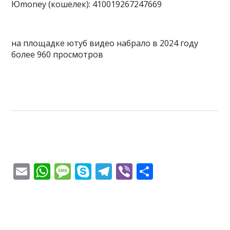
Юmoney (кошелек): 410019267247669
на площадке ютуб видео набрало в 2024 году
более 960 просмотров
E
W
M
S
T
Vi
О
m
h
e
k
el
b
т
ai
at
ss
y
e
er
п
l
s
a
p
gr
р