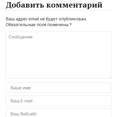
A
g
e
a
а
Добавить комментарий
p
e
m
в
p
и
Ваш адрес email не будет опубликован.
Обязательные поля помечены
*
т
ь