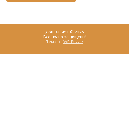
Дон Эллиот
© 2026
Все права защищены!
Тема от
WP Puzzle