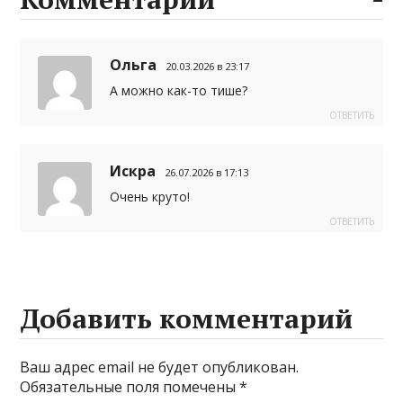
r
r
р
a
а
Ольга
20.03.2026 в 23:17
m
в
А можно как-то тише?
и
ОТВЕТИТЬ
т
ь
Искра
26.07.2026 в 17:13
Очень круто!
ОТВЕТИТЬ
Добавить комментарий
Ваш адрес email не будет опубликован.
Обязательные поля помечены
*