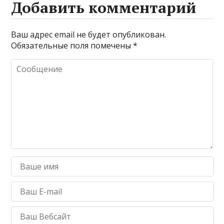
A
g
e
a
а
Добавить комментарий
p
e
m
в
p
и
Ваш адрес email не будет опубликован.
Обязательные поля помечены
*
т
ь