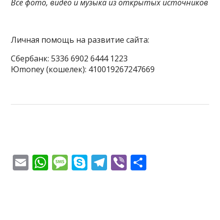
Все фото, видео и музыка из открытых источников
Личная помощь на развитие сайта:
Сбербанк: 5336 6902 6444 1223
Юmoney (кошелек): 410019267247669
E
W
M
S
T
Vi
О
m
h
e
k
el
b
т
ai
at
ss
y
e
er
п
l
s
a
p
gr
р