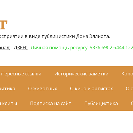
т
осприятии в виде публицистики Дона Эллиота.
нал;
ДЗЕН;
Личная помощь ресурсу: 5336 6902 6444 12
нтересные ссылки
Исторические заметки
Коро
ритика
О животных
О кино и артистах
О 
и клипы
Подписка на сайт
Публицистика