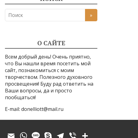
О САЙТЕ
Всем добрый день! Очень приятно,
что Вы нашли время посетить мой
сайт, познакомиться с моим
творчеством. Полезного духовного
просвещения! Буду рад ответить на
Ваши вопросы, да и просто
пообщаться!
E-mail:
donelliott@mail.ru
E
W
M
S
T
Vi
О