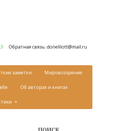
23
Обратная связь: donelliott@mail.ru
ткие заметки
Мировоззрение
себе
Об авторах и книгах
Стихи
ПОИСК