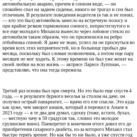
автомобильную аварию, причем в сонном виде, — он
спокойно спал на заднем сиденье, никого не трогал и сон был
отличным. В результате поведения водителя (я так и не понял,
— кто это был) автомобиль занесло на встречную полосу и
при крайне резком торможении сонного, непристегнутого и
все еще молодого Михаила вынесло через лобовое стекло из
автомобиля таким образом, что он приземлился на ребро
отбойника спиной. Я даже не знаю, успел ли он проснуться во
время всех этих неприятностей, но в больнице пробыл два
месяца, поскольку был сломан позвоночник, а потом еще пару
месяцев не мог ходить. К этому времени он был уже женат на
своей любви на всю жизнь — актрисе Ларисе Луппиан, —
представляю, что она тогда пережила.
Третий раз основа был при смерти. Но это было еще спустя 4
года, — в результате бурного веселья за столом на даче, он
получил острый панкреатит, — врачи его еле спасли. Это куда
как хуже, чем заворот кишок, который я пережил в Анапе в
2023 году — в те два дня думал, сдохну (тоже, кстати, бухал,
— местную чачу в 50 градусов так, словно это молодое
грузинское вино). Панкеретит в конечном итоге довел его до
приобретения сахарного диабета, из-за которого Михаил стал
быстро терять зрение. Но как бы то ни было, а уже спустя год