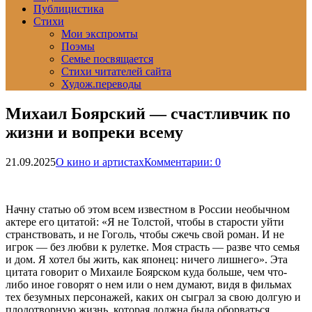
Публицистика
Стихи
Мои экспромты
Поэмы
Семье посвящается
Стихи читателей сайта
Худож.переводы
Михаил Боярский — счастливчик по
жизни и вопреки всему
21.09.2025
О кино и артистах
Комментарии: 0
Начну статью об этом всем известном в России необычном
актере его цитатой: «Я не Толстой, чтобы в старости уйти
странствовать, и не Гоголь, чтобы сжечь свой роман. И не
игрок — без любви к рулетке. Моя страсть — разве что семья
и дом. Я хотел бы жить, как японец: ничего лишнего». Эта
цитата говорит о Михаиле Боярском куда больше, чем что-
либо иное говорят о нем или о нем думают, видя в фильмах
тех безумных персонажей, каких он сыграл за свою долгую и
плодотворную жизнь, которая должна была оборваться