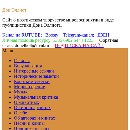
Дон Эллиот
Сайт о поэтическом творчестве мировосприятии в виде
публицистики Дона Эллиота.
Канал на RUTUBE;
Boosty;
Telegram-канал;
ДЗЕН;
Личная помощь ресурсу: 5336 6902 6444 1223
Обратная
связь: donelliott@mail.ru
ПОДПИСКА НА САЙТ
Меню
Главная
Визуализация
Интересные ссылки
Исторические заметки
Короткие заметки
Мировоззрение
Музыка
Музыкальная критика
О животных
О кино и артистах
О себе
Об авторах и книгах
Песни и клипы
Подписка на сайт