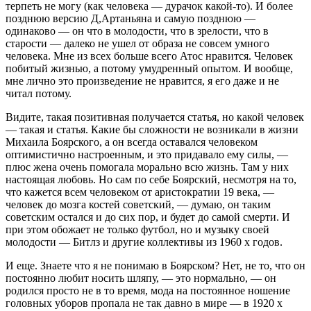
терпеть не могу (как человека — дурачок какой-то). И более
позднюю версию Д,Артаньяна и самую позднюю —
одинаково — он что в молодости, что в зрелости, что в
старости — далеко не ушел от образа не совсем умного
человека. Мне из всех больше всего Атос нравится. Человек
побитый жизнью, а потому умудренный опытом. И вообще,
мне лично это произведение не нравится, я его даже и не
читал потому.
Видите, такая позитивная получается статья, но какой человек
— такая и статья. Какие бы сложности не возникали в жизни
Михаила Боярского, а он всегда оставался человеком
оптимистично настроенным, и это придавало ему силы, —
плюс жена очень помогала морально всю жизнь. Там у них
настоящая любовь. Но сам по себе Боярский, несмотря на то,
что кажется всем человеком от аристократии 19 века, —
человек до мозга костей советский, — думаю, он таким
советским остался и до сих пор, и будет до самой смерти. И
при этом обожает не только футбол, но и музыку своей
молодости — Битлз и другие коллективы из 1960 х годов.
И еще. Знаете что я не понимаю в Боярском? Нет, не то, что он
постоянно любит носить шляпу, — это нормально, — он
родился просто не в то время, мода на постоянное ношение
головных уборов пропала не так давно в мире — в 1920 х