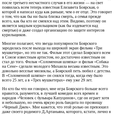
после третьего несчастного случая в его жизни — на свет
появилась всем теперь известная Елизавета Боярская, о
которой я написал куда как раньше, чем о ее отце. Это говорит
о том, что как бы ни была близка смерть, а семья прежде
всего, как бы кто не смеялся над этим. Видимо, поэтому он
является заядлым курильщиком (как бы издевается над
смертью) и даже создал организацию по защите интересов
курильщиков.
Многие полагают, что звезда популярности Боярского
зародилась после выхода на широкий экран фильма «Три
мушкетера», но это не так. Фильм этот сделал Боярского всем
в Союзе известным артистом, но достаточно известным он
стал до того. Фильм «Соломенная шляпка» и фильм «Собака
на Сене» сделали молодого Михаила весьма известным. Это
довольно веселые мюзиклы, а Боярский петь любил с детства.
В «Соломенной шляпке» он снялся тогда, когда ему было
всего 25 лет, а в «Трех мушкетерах» ему уже 29 лет.
Но кто бы что ни говорил, мне игра Боярского больше всего
нравится, разумеется, в лучшей комедии всех времен и
народов «Человек с бульвара Капуцинов», где он играет хотя
и небольшую, но очень яркую роль бандита по прозвищу
«Черный Джек». Мне кажется, что этой ролью он превзошел
даже своего родимого Д,Артаньяна, которого, кстати, лично я