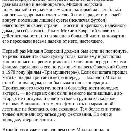
давным давно и неоднократно. Михаил Боярский —
нормальный отец, муж и семьянин, который желает только
одного — здоровья и счастья своей семье, радости у людей
вокруг, поменьше лишней суеты (исключая футбол),
благополучия своей стране — России, и крепкого, надежного
дома для себя самого. Таким Михаил Боярский является в
действительности, но на экране в большей части кинокартин
его персонажи весьма далеки от него, настоящего.
Первый раз Михаил Боярский должен был если не погибнуть,
то резко изменить свою судьбу тогда, когда ему в рот попал
кончик шпаги на репетициях по фехтованию перед съёмками
фильма, сделавшего его популярным на весь Советский Союз
в 1978 году (фильм «Три мушкетера»). Если бы шпага прошла
хотя бы на два-три сантиметра вперед, — молодой Михаил
стал бы инвалидом, если бы выжил после операции.
Произошло это из-за глупости и безалаберности молодых
актеров, — во-первых они были немного выпившими, а во-
вторых не послушали советов главы группы каскадеров
Николая Ващилина о том, что фехтовать на мраморной
лестнице не безопасно, она скользкая. Тем более они тогда
только начинали обучаться делу фехтования. Но они ж
молодые, энергии много…
Второй раз и уже в следующем году Михаил попал в